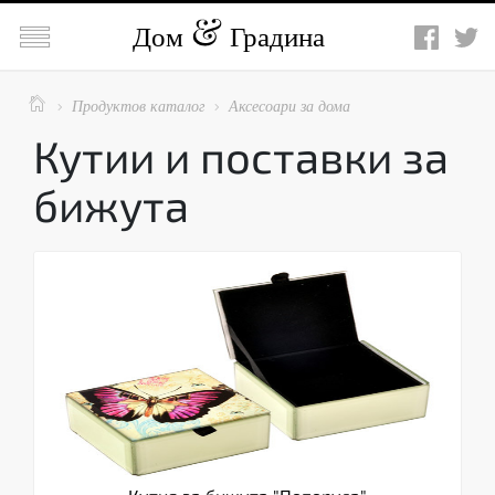

Дом
Градина

Продуктов каталог
Аксесоари за дома


Кутии и поставки за
бижута