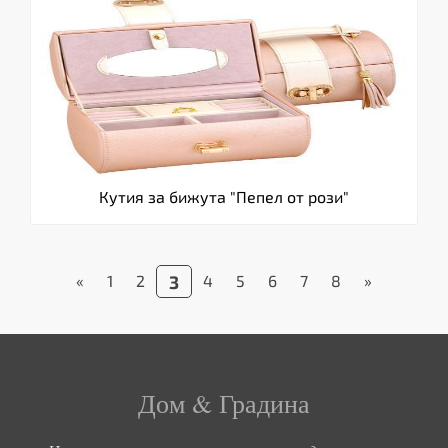
Кутия за бижута "Пепел от рози"
«
1
2
3
4
5
6
7
8
»
Дом & Градина