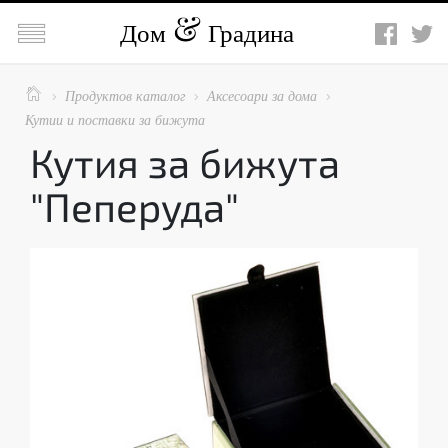

Дом
Градина

Продуктов каталог
Аксесоари за дома



Кутии и поставки за бижута
Кутия за бижута
"Пеперуда"