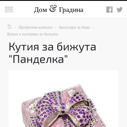

Дом
Градина

Продуктов каталог
Аксесоари за дома



Кутии и поставки за бижута
Кутия за бижута
"Панделка"