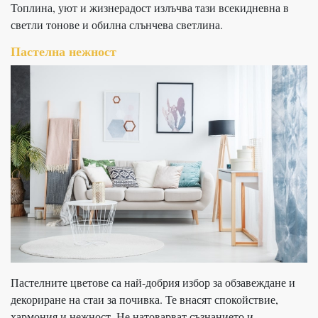
Топлина, уют и жизнерадост излъчва тази всекидневна в
светли тонове и обилна слънчева светлина.
Пастелна нежност
Пастелните цветове са най-добрия избор за обзавеждане и
декориране на стаи за почивка. Те внасят спокойствие,
хармония и нежност. Не натоварват съзнанието и