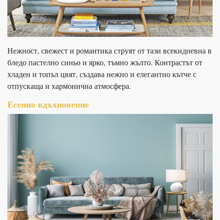
Нежност, свежест и романтика струят от тази всекидневна в
бледо пастелно синьо и ярко, тъмно жълто. Контрастът от
хладен и топъл цвят, създава нежно и елегантно кътче с
отпускаща и хармонична атмосфера.
Есенно вдъхновение