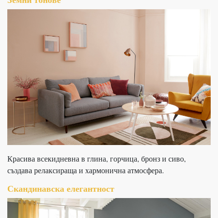
Красива всекидневна в глина, горчица, бронз и сиво,
създава релаксираща и хармонична атмосфера.
Скандинавска елегантност