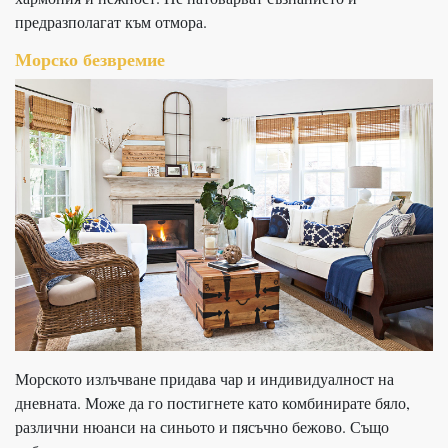
предразполагат към отмора.
Морско безвремие
Морското излъчване придава чар и индивидуалност на
дневната. Може да го постигнете като комбинирате бяло,
различни нюанси на синьото и пясъчно бежово. Също