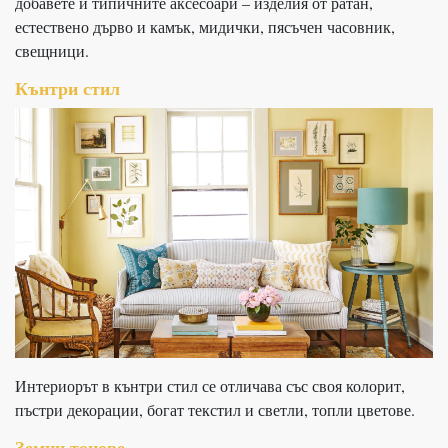
добавете и типичните аксесоари – изделия от ратан,
естествено дърво и камък, мидички, пясъчен часовник,
свещници.
Кънтри стил
Интериорът в кънтри стил се отличава със своя колорит,
пъстри декорации, богат текстил и светли, топли цветове.
Земни тонове