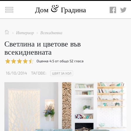

Дом
Градина

Интериор
Всекидневна


Светлина и цветове във
всекидневната
Оценка
4.5
от общо
52
гласа
16/10/2014
ТАГОВЕ:
ЦВЯТ ЗА ХОЛ