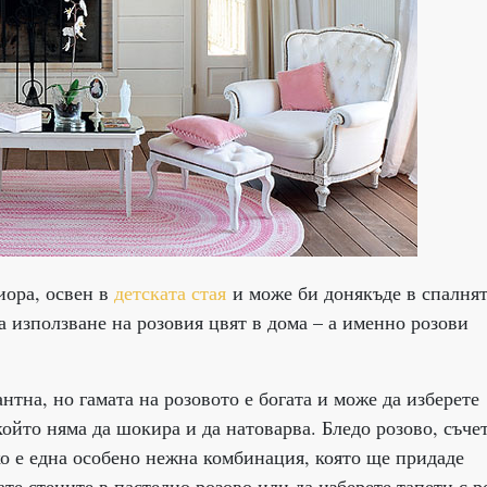
иора, освен в
детската стая
и може би донякъде в спалнят
 използване на розовия цвят в дома – а именно розови
нтна, но гамата на розовото е богата и може да изберете
ойто няма да шокира и да натоварва. Бледо розово, съче
ко е една особено нежна комбинация, която ще придаде
е стените в пастелно розово или да изберете тапети с р