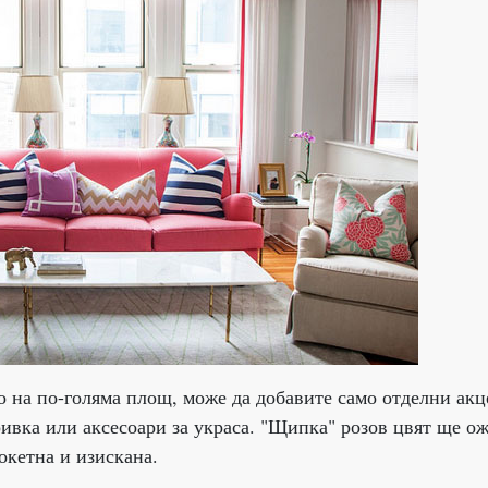
то на по-голяма площ, може да добавите само отделни ак
ивка или аксесоари за украса. "Щипка" розов цвят ще о
окетна и изискана.