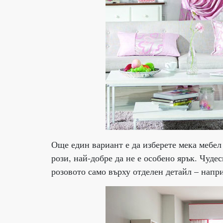
Още един вариант е да изберете мека мебел 
рози, най-добре да не е особено ярък. Чуде
розовото само върху отделен детайл – напри