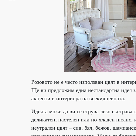
Розовото не е често използван цвят в интер
Ще ви предложим една нестандартна идея за
акценти в интериора на всекидневната.
Идеята може да ви се струва леко екстравага
деликатен, пастелен или по-хладен нюанс, к
неутрален цвят – сив, бял, бежов, шампанс
хармония на помещението. Може да боядисат