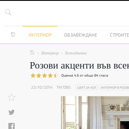


ИНТЕРИОР
ОБЗАВЕЖДАНЕ
СТРОИТЕ

Интериор
Всекидневна


Розови акценти във все
Оценка
4.6
от общо
84
гласа
23/10/2014
ТАГОВЕ:
ЦВЯТ ЗА ХОЛ
ИНТЕРИОР В РОЗО