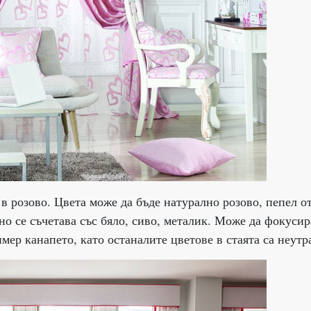
в розово. Цвета може да бъде натурално розово, пепел о
сно се съчетава със бяло, сиво, металик. Може да фокусир
мер канапето, като останалите цветове в стаята са неутр