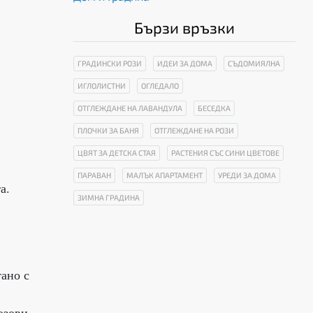
Бързи връзки
ГРАДИНСКИ РОЗИ
ИДЕИ ЗА ДОМА
СЪДОМИЯЛНА
ИГЛОЛИСТНИ
ОГЛЕДАЛО
ОТГЛЕЖДАНЕ НА ЛАВАНДУЛА
БЕСЕДКА
ПЛОЧКИ ЗА БАНЯ
ОТГЛЕЖДАНЕ НА РОЗИ
ЦВЯТ ЗА ДЕТСКА СТАЯ
РАСТЕНИЯ СЪС СИНИ ЦВЕТОВЕ
ПАРАВАН
МАЛЪК АПАРТАМЕНТ
УРЕДИ ЗА ДОМА
а.
ЗИМНА ГРАДИНА
тано с
озови