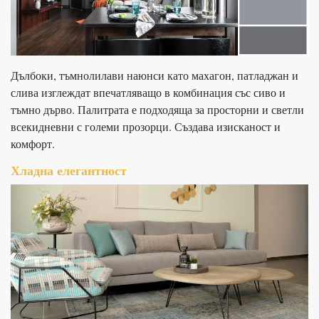
Дълбоки, тъмнолилави наюнси като махагон, патладжан и
слива изглеждат впечатляващо в комбинация със сиво и
тъмно дърво. Палитрата е подходяща за просторни и светли
всекидневни с големи прозорци. Създава изисканост и
комфорт.
Хладна елегантност