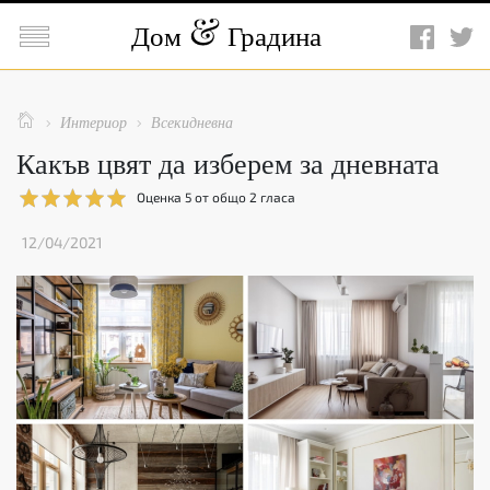

Дом
Градина

Интериор
Всекидневна


Какъв цвят да изберем за дневната
Оценка
5
от общо
2
гласа
12/04/2021