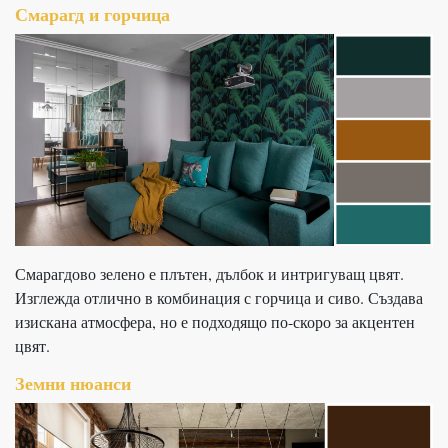
Смарагд и горчица
Смарагдово зелено е плътен, дълбок и интригуващ цвят.
Изглежда отлично в комбинация с горчица и сиво. Създава
изискана атмосфера, но е подходящо по-скоро за акцентен
цвят.
Земни нюанси