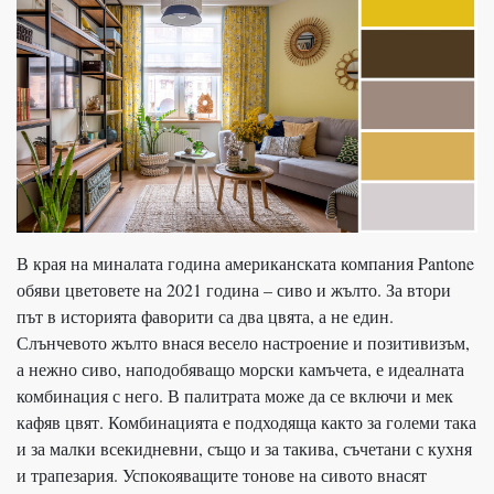
В края на миналата година американската компания Pantone
обяви цветовете на 2021 година – сиво и жълто. За втори
път в историята фаворити са два цвята, а не един.
Слънчевото жълто внася весело настроение и позитивизъм,
а нежно сиво, наподобяващо морски камъчета, е идеалната
комбинация с него. В палитрата може да се включи и мек
кафяв цвят. Комбинацията е подходяща както за големи така
и за малки всекидневни, също и за такива, съчетани с кухня
и трапезария. Успокояващите тонове на сивото внасят