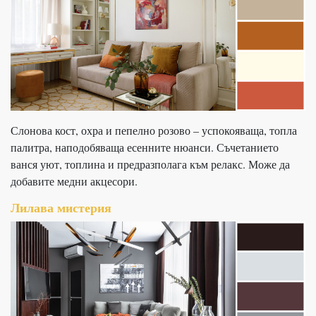
Слонова кост, охра и пепелно розово – успокояваща, топла
палитра, наподобяваща есенните нюанси. Съчетанието
ванся уют, топлина и предразполага към релакс. Може да
добавите медни акцесори.
Лилава мистерия