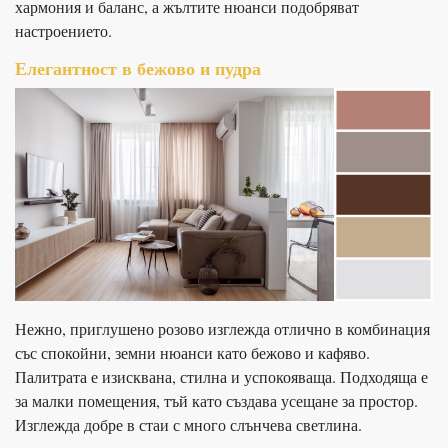
хармония и баланс, а жълтите нюанси подобряват
настроението.
Елегантност в бежово и пудра
Нежно, приглушено розово изглежда отлично в комбинация
със спокойни, земни нюанси като бежово и кафяво.
Палитрата е изисквана, стилна и успокояваща. Подходяща е
за малки помещения, тъй като създава усещане за простор.
Изглежда добре в стаи с много слънчева светлина.