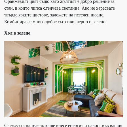
Оранжевият цвят също като жълтият е добро решение за
стаи, в които липса слънчева светлина. Ако не харесвате
твърде ярките цветове, заложете на пстелен нюанс.
Комбинира се много добре със сиво, черно и зелено.
Хол в зелено
Свежестта на зеленото ще внесе енергия и радост във вашия