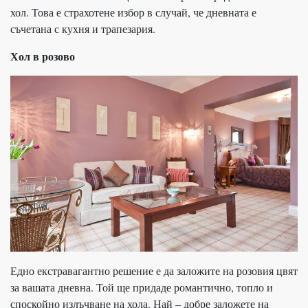
хол. Това е страхотене избор в случай, че дневната е
съчетана с кухня и трапезария.
Хол в розово
Едно екстравагантно решение е да заложите на розовия цвят
за вашата дневна. Той ще придаде романтично, топло и
споскойно излъчване на хола. Най – добре заложете на