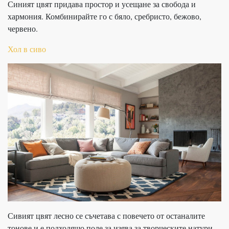
Синият цвят придава простор и усещане за свобода и
хармония. Комбинирайте го с бяло, сребристо, бежово,
червено.
Хол в сиво
Сивият цвят лесно се съчетава с повечето от останалите
тонове и е подходящо поле за изява за творческите натури.