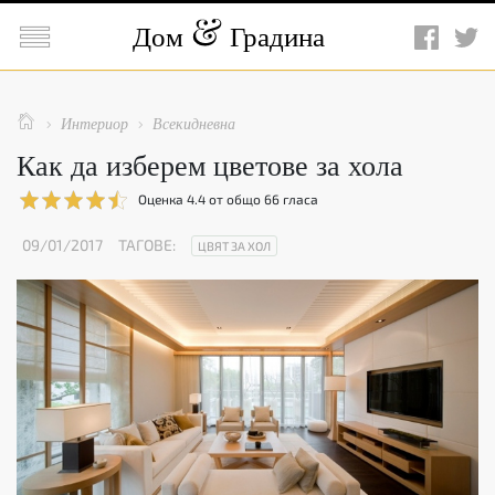

Дом
Градина

Интериор
Всекидневна


Как да изберем цветове за хола
Оценка
4.4
от общо
66
гласа
09/01/2017
ТАГОВЕ:
ЦВЯТ ЗА ХОЛ