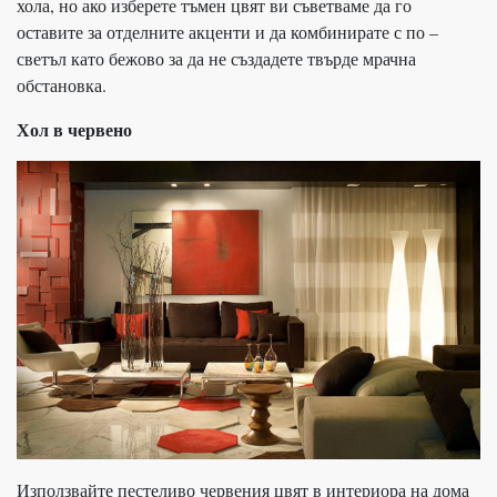
хола, но ако изберете тъмен цвят ви съветваме да го
оставите за отделните акценти и да комбинирате с по –
светъл като бежово за да не създадете твърде мрачна
обстановка.
Хол в червено
Използвайте пестеливо червения цвят в интериора на дома