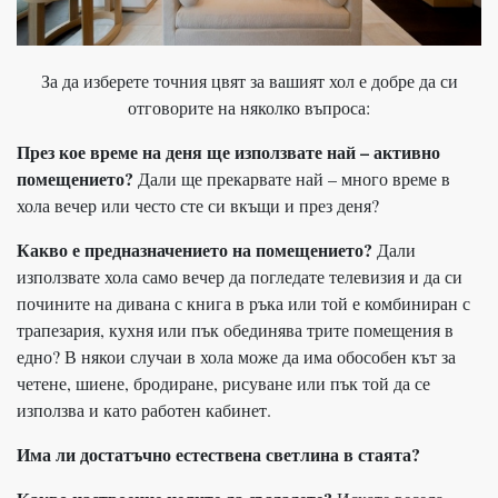
За да изберете точния цвят за вашият хол е добре да си
отговорите на няколко въпроса:
През кое време на деня ще използвате най – активно
помещението?
Дали ще прекарвате най – много време в
хола вечер или често сте си вкъщи и през деня?
Какво е предназначението на помещението?
Дали
използвате хола само вечер да погледате телевизия и да си
почините на дивана с книга в ръка или той е комбиниран с
трапезария, кухня или пък обединява трите помещения в
едно? В някои случаи в хола може да има обособен кът за
четене, шиене, бродиране, рисуване или пък той да се
използва и като работен кабинет.
Има ли достатъчно естествена светлина в стаята?