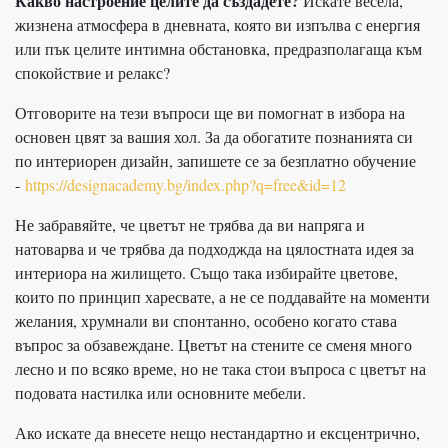
Какво настроение целите да създадете?
Искате весела,
жизнена атмосфера в дневната, която ви изпълва с енергия
или пък целите интимна обстановка, предразполагаща към
спокойствие и релакс?
Отговорите на тези въпроси ще ви помогнат в избора на
основен цвят за вашия хол. За да обогатите познанията си
по интериорен дизайн, запишете се за безплатно обучение
-
https://designacademy.bg/index.php?q=free&id=12
Не забравяйте, че цветът не трябва да ви напряга и
натоварва и че трябва да подходжда на цялостната идея за
интериора на жилището. Също така избирайте цветове,
които по принцип харесвате, а не се поддавайте на моменти
желания, хрумнали ви спонтанно, особено когато става
въпрос за обзавеждане. Цветът на стените се сменя много
лесно и по всяко време, но не така стои въпроса с цветът на
подовата настилка или основните мебели.
Ако искате да внесете нещо нестандартно и ексцентрично,