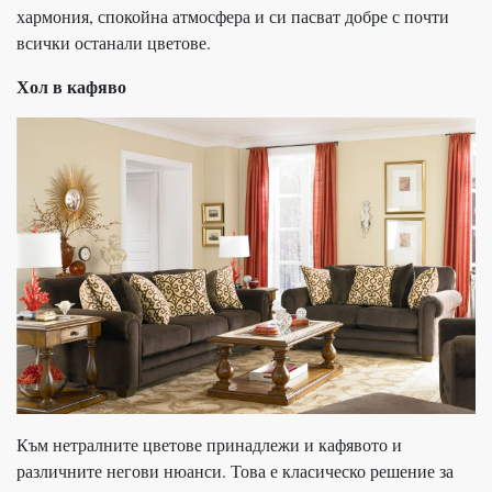
хармония, спокойна атмосфера и си пасват добре с почти
всички останали цветове.
Хол в кафяво
Към нетралните цветове принадлежи и кафявото и
различните негови нюанси. Това е класическо решение за