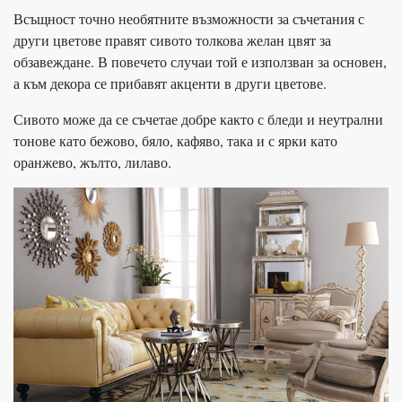
Всъщност точно необятните възможности за съчетания с
други цветове правят сивото толкова желан цвят за
обзавеждане. В повечето случаи той е използван за основен,
а към декора се прибавят акценти в други цветове.
Сивото може да се съчетае добре както с бледи и неутрални
тонове като бежово, бяло, кафяво, така и с ярки като
оранжево, жълто, лилаво.