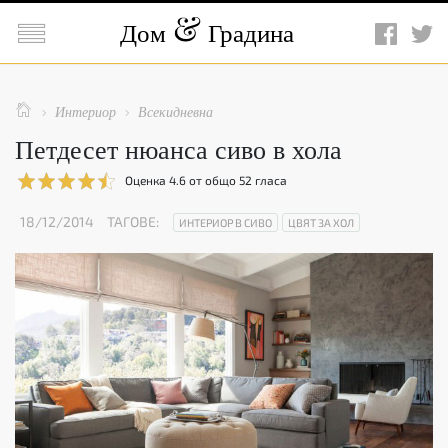

Дом
Градина

Интериор
Всекидневна


Петдесет нюанса сиво в хола
Оценка
4.6
от общо
52
гласа
18/12/2014
ТАГОВЕ:
ИНТЕРИОР В СИВО
ЦВЯТ ЗА ХОЛ