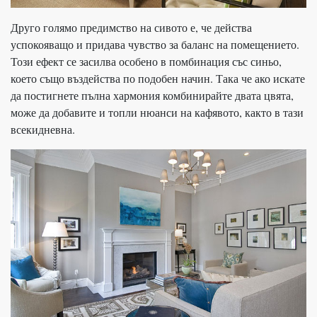
Друго голямо предимство на сивото е, че действа
успокояващо и придава чувство за баланс на помещението.
Този ефект се засилва особено в помбинация със синьо,
което също въздейства по подобен начин. Така че ако искате
да постигнете пълна хармония комбинирайте двата цвята,
може да добавите и топли нюанси на кафявото, както в тази
всекидневна.