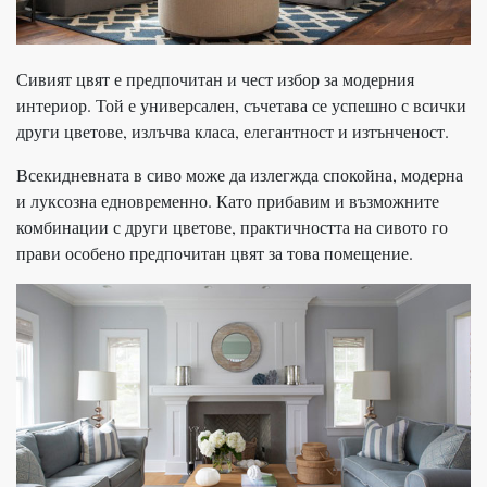
Сивият цвят е предпочитан и чест избор за модерния
интериор. Той е универсален, съчетава се успешно с всички
други цветове, излъчва класа, елегантност и изтънченост.
Всекидневната в сиво може да излегжда спокойна, модерна
и луксозна едновременно. Като прибавим и възможните
комбинации с други цветове, практичността на сивото го
прави особено предпочитан цвят за това помещение.