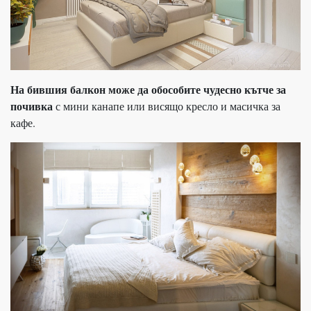
На бившия балкон може да обособите чудесно кътче за
почивка
с мини канапе или висящо кресло и масичка за
кафе.