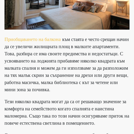
Приобщаването на балкона
към стаята е често срещан начин
да се увеличи жилищната площ в малките апартаменти.
Това, разбира се има своите предимства и недостатъци. С
усвояването на лоджията прибавяме няколко квадрата към
малката спалня и можем да ги използваме за да разположим
на тях малък скрин за съхранение на дрехи или други вещи,
работна масичка, малка библиотека с кът за четене или
мини зона за почивка.
Тези няколко квадрата могат да са от решаващо значение за
комфорта на семейството когато спалнята е наистина
маломерна. Също така по този начин осигуряваме приток на
повече естествена светлина в помещението.