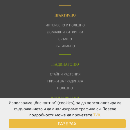
ПРАКТИЧНО
ИНТЕРЕСНО И ПОЛЕЗНО
ДОМАШНИ ХИТРИНКИ
СРЪЧНО
КУЛИНАРНО
ГРАДИНАРСТВО
СТАЙНИ РАСТЕНИЯ
ГРИЖИ ЗА ГРАДИНАТА
ПОЛЕЗНО
ИДЕИ И ДИЗАЙН
Използваме „бисквитки“ (cookies), за да персонализираме
съдържанието и да анализираме трафика си. Повече
ЗА НАС
ПОВЕРИТЕЛНОСТ
БИСКВИТКИ
КОНТАКТИ
FACEBOOK
подробности може да прочетете
ТУК
.
TWITTER
РАЗБРАХ
© 2026 Дом & Градина. Всички права запазени.