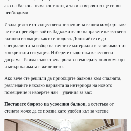
ако на балкона няма контакти, а такива вероятно ще си ви
необходими.
Изолацията е от съществено значение за вашия комфорт така
че не я пренебрегвайте. Задължително направете качествена
външна изолация както и подова. Допитайте се до
специалисти за избор на точните материали в зависимост от
конкретната ситуация. Изберете също така качествена
дограма. Тя има съществена роля за температурния комфорт
и микроклимата в жилището.
Ако вече сте решили да приобщите балкона към спалнята,
разгледайте няколко варианта за интериора на новото
помещение и изберете най – удачния за вас:
Поставете бюрото на усвоения балкон,
а остатъка от
стената може да се ползва като удобен кът за четене