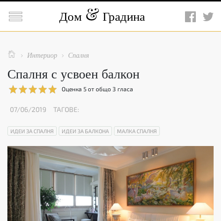

Дом
Градина

Интериор
Спалня


Спалня с усвоен балкон
Оценка
5
от общо
3
гласа
07/06/2019
ТАГОВЕ:
ИДЕИ ЗА СПАЛНЯ
ИДЕИ ЗА БАЛКОНА
МАЛКА СПАЛНЯ