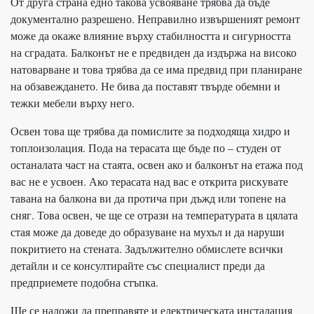
От друга страна едно такова усвояване трябва да бъде
документално разрешено. Неправилно извършеният ремонт
може да окаже влияние върху стабилността и сигурността
на сградата. Балконът не е предвиден да издържа на високо
натоварване и това трябва да се има предвид при планиране
на обзавеждането. Не бива да поставят твърде обемни и
тежки мебели върху него.
Освен това ще трябва да помислите за подходяща хидро и
топлоизолация. Пода на терасата ще бъде по – студен от
останалата част на стаята, освен ако и балконът на етажа под
вас не е усвоен. Ако терасата над вас е открита рискувате
тавана на балкона ви да протича при дъжд или топене на
сняг. Това освен, че ще се отрази на температурата в цялата
стая може да доведе до образуване на мухъл и да наруши
покритието на стената. Задължително обмислете всички
детайли и се консултирайте със специалист преди да
предприемете подобна стъпка.
Ще се наложи да преправяте и електрическата инсталация