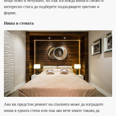
нещо ново и нечувано, но пък изглежда винаги свежо и
интересно стига да подберете подходящите цветове и
форми.
Ниша в стената
Ако ви предстои ремонт на спалнята може да изградите
ниша в едната стена или пък ако вече имате такава да