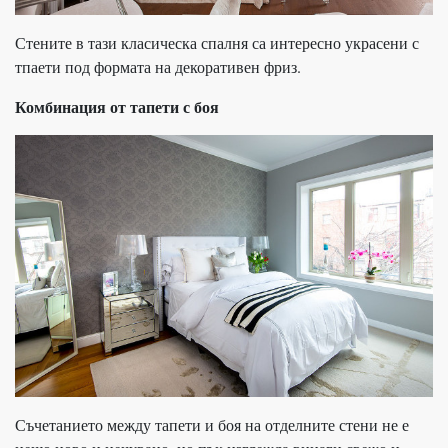
Стените в тази класическа спалня са интересно украсени с
тпаети под формата на декоративен фриз.
Комбинация от тапети с боя
Съчетанието между тапети и боя на отделните стени не е