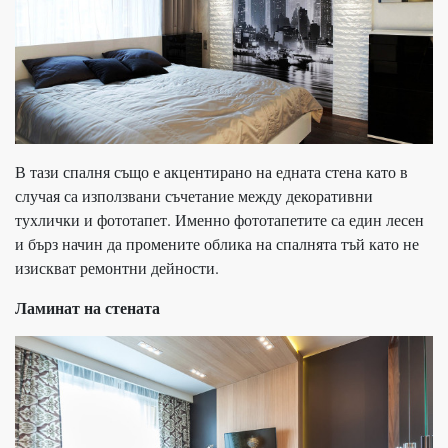
В тази спалня също е акцентирано на едната стена като в
случая са използвани съчетание между декоративни
тухлички и фототапет. Именно фототапетите са един лесен
и бърз начин да промените облика на спалнята тъй като не
изискват ремонтни дейности.
Ламинат на стената