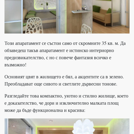
Този апаратамент се състои само от скромните 35 кв. м. Да
обзаведеш такъв апаратамент е истинско интериорно
предизвикателство, с но с повече фантазия всичко е
възможно!
Основият цвят в жилището е бял, а акцентите са в зелено.
Преобладават още сивото и светлите дървесни тонове.
Разгледайте това компактно, уютно и стилно жилище, което
е доказателство, че дори и изключително малката площ
може да бъде функционална и красива: