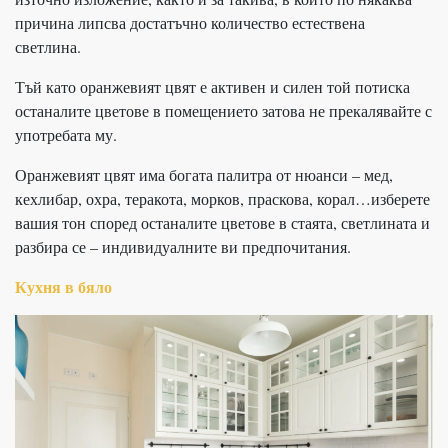
причина липсва достатъчно количество естествена
светлина.
Тъй като оранжевият цвят е активен и силен той потиска
останалите цветове в помещението затова не прекалявайте с
употребата му.
Оранжевият цвят има богата палитра от нюанси – мед,
кехлибар, охра, теракота, морков, праскова, корал…изберете
вашия тон според останалите цветове в стаята, светлината и
разбира се – индивидуалните ви предпочитания.
Кухня в бяло