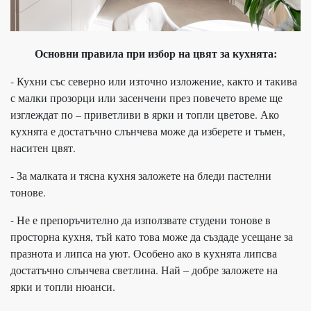
Основни правила при избор на цвят за кухнята:
- Кухни със северно или източно изложение, както и такива
с малки прозорци или засенчени през повечето време ще
изглеждат по – приветливи в ярки и топли цветове. Ако
кухнята е достатъчно слънчева може да изберете и тъмен,
наситен цвят.
- За малката и тясна кухня заложете на бледи пастелни
тонове.
- Не е препоръчително да използвате студени тонове в
просторна кухня, тъй като това може да създаде усещане за
празнота и липса на уют. Особено ако в кухнята липсва
достатъчно слънчева светлина. Най – добре заложете на
ярки и топли нюанси.