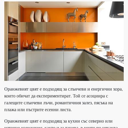
Оранжевият цвят е подходящ за слънчеви и енергични хора,
които обичат да експериментират. Той се асоциира с
галещите слънчеви лъчи, романтичния залез, пясъка на
плажа или пъстрите есенни листа.
Оранжевият цвят е подходящ за кухни със северно или
източно изложение, както и за такива, в които по някаква