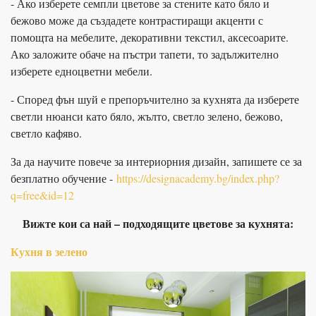
- Ако изберете семпли цветове за стените като бяло и
бежово може да създадете контрастиращи акценти с
помощта на мебелите, декоративни текстил, аксесоарите.
Ако заложите обаче на пъстри тапети, то задължително
изберете едноцветни мебели.
- Според фън шуй е препоръчително за кухнята да изберете
светли нюанси като бяло, жълто, светло зелено, бежово,
светло кафяво.
За да научите повече за интериорния дизайн, запишете се за
безплатно обучение -
https://designacademy.bg/index.php?
q=free&id=12
Вижте кои са най – подходящите цветове за кухнята:
Кухня в зелено