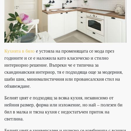
Кухнята в бяло
е устояла на променящата се мода през
годините и се е наложила като класическо и стилно
интериорно решение. Въпреки че е типична за
скандинавския интериор, тя е подходяща още за модерния,
шаби шик, минималистичния или провансалския стил на
обзавеждане.
Белият цвят е подходящ за всяка кухня, независимо от
нейния размер, форма или изложение, но най – полезен би
бил в малка и тясна кухня с недостатъчен приток на
светлина.
Белият цвят е универсален и чудесно се комбинира с всички