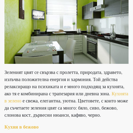
Зеленият цвят се свързва с пролетта, природата, здравето,
излъчва положителна енергия и хармония. Той действа
релаксиращо на психиката и е много подходящ за кухнята,
ако тя е комбинирана с трапезария или дневна зона.
Кухнята
в зелено
е свежа, елегантна, уютна. Цветовете, с които може
да съчетаете зеления цвят са много: бяло, сиво, бежово,
слонова кост, дървесни нюанси, кафяво, черно.
Кухня в бежово