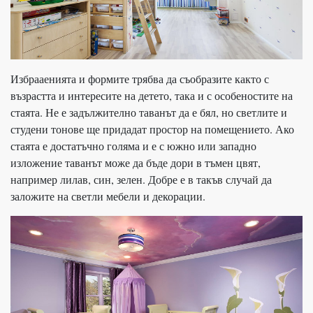
Избрааенията и формите трябва да съобразите както с
възрастта и интересите на детето, така и с особеностите на
стаята. Не е задължително таванът да е бял, но светлите и
студени тонове ще придадат простор на помещението. Ако
стаята е достатъчно голяма и е с южно или западно
изложение таванът може да бъде дори в тъмен цвят,
например лилав, син, зелен. Добре е в такъв случай да
заложите на светли мебели и декорации.