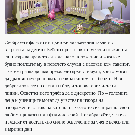
Съобразете формите и цветове на окачения таван и с
възрастта на детето. Бебето през първите месеци от живота
си прекрава времето си в легнало положение и когато е
будно погледът му в повечето случаи е насочен към таванът.
Там не трябва да има прекалено ярки стимули, които могат
да дразнят неукрепналата нервна система на бебето. Най –
добре заложете на светли и бледи тонове и изчистени
линии. Осветлението трябва да е дискретно. По – големите
деца и учениците могат да участват в избора на
изображение за тавана като най – често те се спират на свой
любим приказен или филмов герой. Не забравяйте, че те се
нуждаят от достатъчно силно осветление за учене вечер или
в мрачни дни.