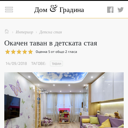

Дом
Градина

Интериор
Детска стая


Окачен таван в детската стая
Оценка
5
от общо
2
гласа
14/09/2018
ТАГОВЕ:
ТАВАН