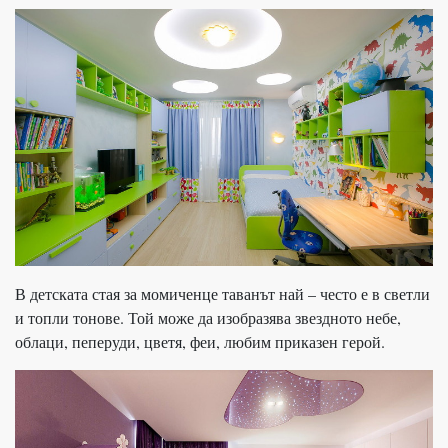
В детската стая за момиченце таванът най – често е в светли
и топли тонове. Той може да изобразява звездното небе,
облаци, пеперуди, цветя, феи, любим приказен герой.