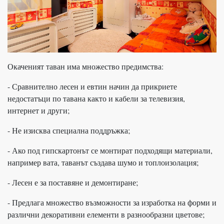
Окаченият таван има множество предимства:
- Сравнително лесен и евтин начин да прикриете
недостатъци по тавана както и кабели за телевизия,
интернет и други;
- Не изисква специална поддръжка;
- Ако под гипскартонът се монтират подходящи материали,
например вата, таванът създава шумо и топлоизолация;
- Лесен е за поставяне и демонтиране;
- Предлага множество възможности за изработка на форми и
различни декоративни елементи в разнообразни цветове;