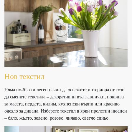
Нов текстил
Няма по-бърз и лесен начин да освежите интериора от този
да смените текстила – декоративни възглавнички, покрива
за масата, пердета, килим, кухненски кърпи или красиво
одеяло за дивана. Изберете текстил в ярки пролетни нюанси
– бяло, жълто, зелено, розово, лилаво, светло синьо.