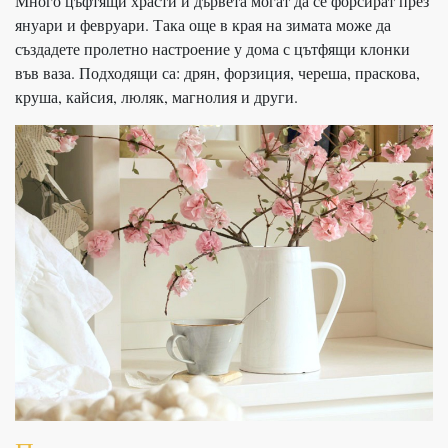
Много цъфтящи храсти и дървета могат да се форсират през
януари и февруари. Така още в края на зимата може да
създадете пролетно настроение у дома с цътфящи клонки
във ваза. Подходящи са: дрян, форзиция, череша, праскова,
круша, кайсия, люляк, магнолия и други.