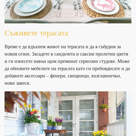
Съживете терасата
Време е да вдъхнем живот на терасата и да я събудим за
новия сезон. Засадете в сандъчета и саксии пролетни цветя
и ги изнесете навън щом преминат сериозни студове. Може
да обновите мебелите на терасата като ги пребоядисате и да
добавите аксесоари – фенери, свещници, възглавнички,
нови завеси.