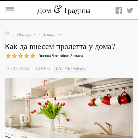

Дом
Градина

Интериор
Декорация


Как да внесем пролетта у дома?
Оценка
5
от общо
2
гласа
14/03/2022
ТАГОВЕ:
ПРОЛЕТНА УКРАСА