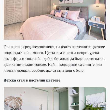
Спалнята е сред помещенията, на които пастелните цветове
подхождат най – много. Целта там е нежна непринудена
атмосфера и това най – добре би могло да бъде постигнато с
деликатни нежни тонове. Най – подходящи са сините или
лилави нюнаси, особено ако са съчетани с бяло.
Детска стая в пастелни цветове