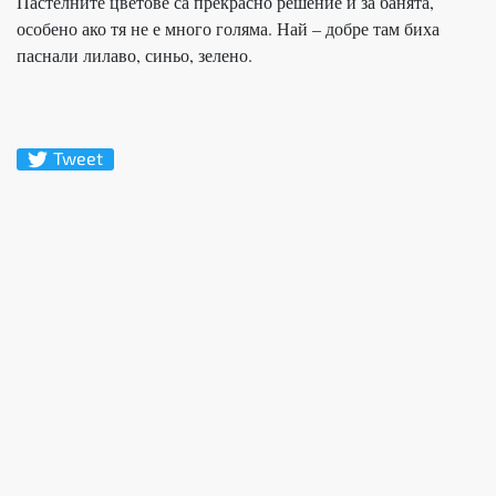
Пастелните цветове са прекрасно решение и за банята,
особено ако тя не е много голяма. Най – добре там биха
паснали лилаво, синьо, зелено.
Tweet