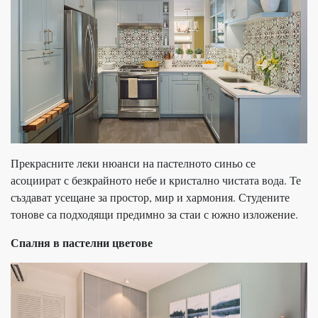
Прекрасните леки нюанси на пастелното синьо се
асоциират с безкрайното небе и кристално чистата вода. Те
създават усещане за простор, мир и хармония. Студените
тонове са подходящи предимно за стаи с южно изложение.
Спалня в пастелни цветове