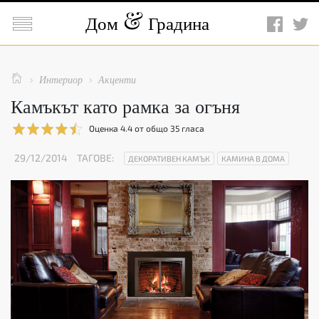

Дом
Градина

Интериор
Акценти


Камъкът като рамка за огъня
Оценка
4.4
от общо
35
гласа
29/12/2014
ТАГОВЕ:
ДЕКОРАТИВЕН КАМЪК
КАМИНА В ДОМА