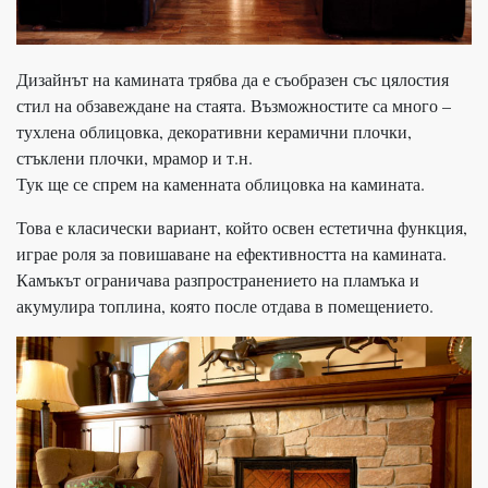
Дизайнът на камината трябва да е съобразен със цялостия
стил на обзавеждане на стаята. Възможностите са много –
тухлена облицовка, декоративни керамични плочки,
стъклени плочки, мрамор и т.н.
Тук ще се спрем на каменната облицовка на камината.
Това е класически вариант, който освен естетична функция,
играе роля за повишаване на ефективността на камината.
Камъкът ограничава разпространението на пламъка и
акумулира топлина, която после отдава в помещението.