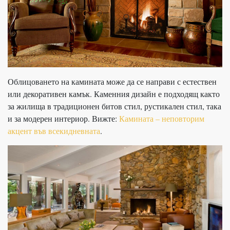
Облицоването на камината може да се направи с естествен
или декоративен камък. Каменния дизайн е подходящ както
за жилища в традиционен битов стил, рустикален стил, така
и за модерен интериор. Вижте:
Камината – неповторим
акцент във всекидневната
.