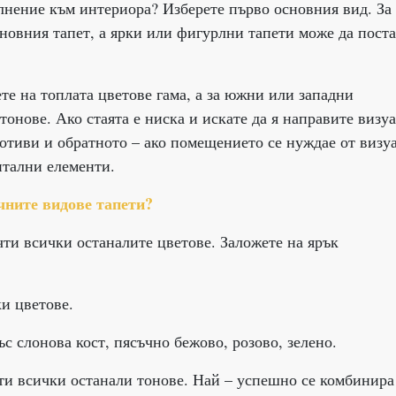
лнение към интериора? Изберете първо основния вид. За
сновния тапет, а ярки или фигурлни тапети може да пост
е на топлата цветове гама, а за южни или западни
онове. Ако стаята е ниска и искате да я направите визу
мотиви и обратното – ако помещението се нуждае от визу
нтални елементи.
чните видове тапети?
чти всички останалите цветове. Заложете на ярък
ки цветове.
с слонова кост, пясъчно бежово, розово, зелено.
ти всички останали тонове. Най – успешно се комбинира