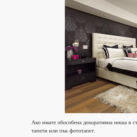
Ако имате обособена декоративна ниша в ст
тапети или пък фототапет.