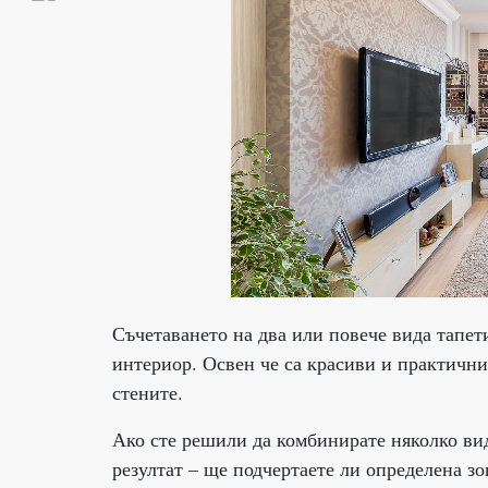
Съчетаването на два или повече вида тапет
интериор. Освен че са красиви и практични
стените.
Ако сте решили да комбинирате няколко вид
резултат – ще подчертаете ли определена зо