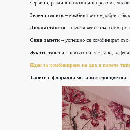
червено, различни нюанси на розово, лилав
Зелени тапети
– комбинират се добре с бяло
Лилави тапети
– съчетават се със сиво, ро
Сини тапети
– успешно се комбинират със с
Жълти тапети
– пасват си със сиво, кафяво
Идеи за комбиниране на два и повече тип
Тапети с флорални мотиви с едноцветни 