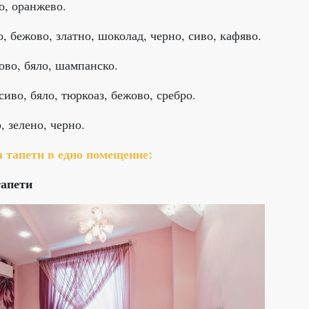
о, оранжево.
, бежово, златно, шоколад, черно, сиво, кафяво.
зово, бяло, шампанско.
иво, бяло, тюркоаз, бежово, сребро.
, зелено, черно.
а тапети в едно помещение:
тапети