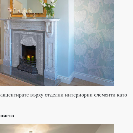
 акцентирате върху отделни интериорни елементи като
ението