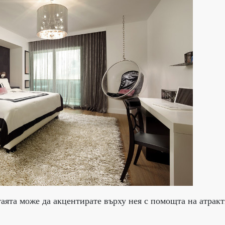
аята може да акцентирате върху нея с помощта на атрак