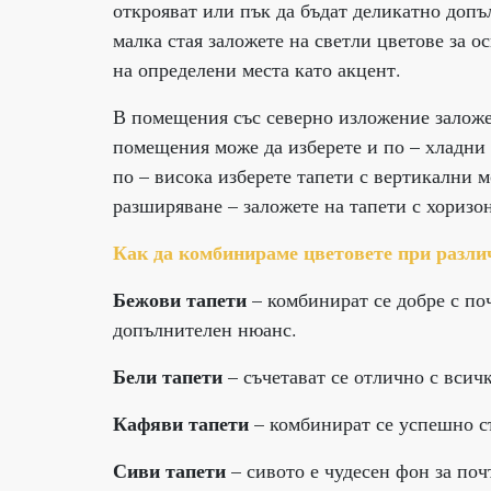
открояват или пък да бъдат деликатно допъ
малка стая заложете на светли цветове за о
на определени места като акцент.
В помещения със северно изложение заложет
помещения може да изберете и по – хладни т
по – висока изберете тапети с вертикални 
разширяване – заложете на тапети с хоризо
Как да комбинираме цветовете при разли
Бежови тапети
– комбинират се добре с по
допълнителен нюанс.
Бели тапети
– съчетават се отлично с всич
Кафяви тапети
– комбинират се успешно съ
Сиви тапети
– сивото е чудесен фон за поч