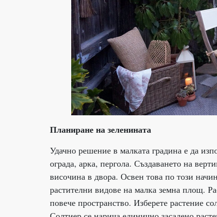
Планиране на зеленината
Удачно решение в малката градина е да изп
ограда, арка, пергола. Създаването на верт
височина в двора. Освен това по този начин
растителни видове на малка земна площ. Ра
повече пространство. Изберете растение со
Солтиер се нарича единично засадено расте