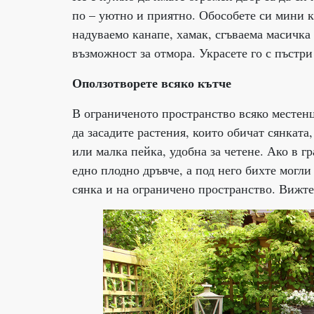
по – уютно и приятно. Обособете си мини к
надуваемо канапе, хамак, сгъваема масичка 
възможност за отмора. Украсете го с пъстр
Оползотворете всяко кътче
В ограниченото пространство всяко местенц
да засадите растения, които обичат сянката
или малка пейка, удобна за четене. Ако в г
едно плодно дръвче, а под него бихте могли
сянка и на ограничено пространство. Вижте