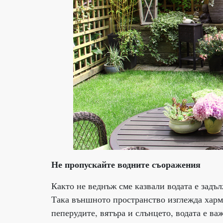
Не пропускайте водните съоражения
Както не веднъж сме казвали водата е задъл
Така външното пространство изглежда хармо
пеперудите, вятъра и слънцето, водата е ва