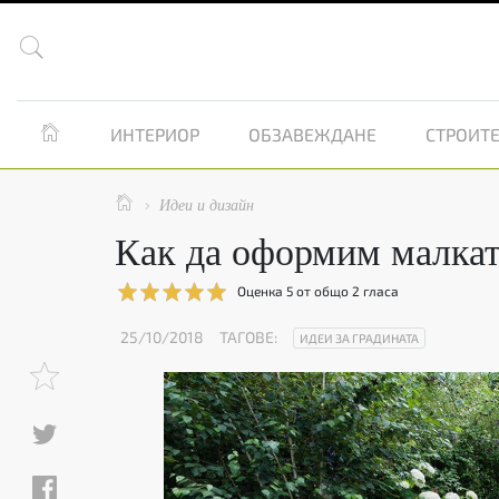


ИНТЕРИОР
ОБЗАВЕЖДАНЕ
СТРОИТЕ

Идеи и дизайн

Как да оформим малкат
Оценка
5
от общо
2
гласа
25/10/2018
ТАГОВЕ:
ИДЕИ ЗА ГРАДИНАТА