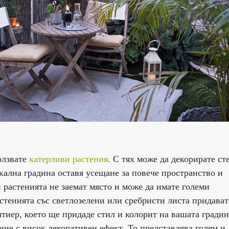
олзвате
катерливи растения
. С тях може да декорирате ст
икална градина оставя усещане за повече пространство и
 растенията не заемат място и може да имате големи
стенията със светлозелени или сребристи листа придават
лтиер, което ще придаде стил и колорит на вашата градин
ние с висок декоративен ефект. То представлява голям и