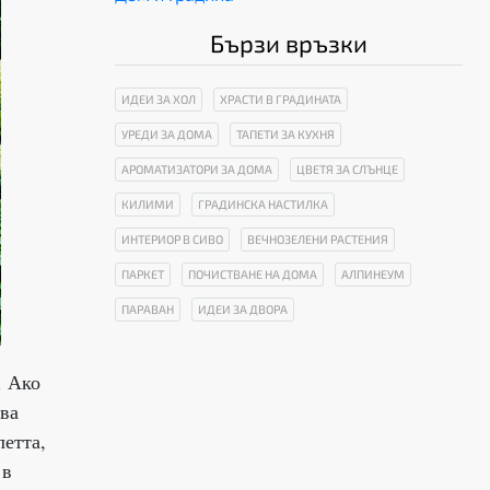
Бързи връзки
ИДЕИ ЗА ХОЛ
ХРАСТИ В ГРАДИНАТА
УРЕДИ ЗА ДОМА
ТАПЕТИ ЗА КУХНЯ
АРОМАТИЗАТОРИ ЗА ДОМА
ЦВЕТЯ ЗА СЛЪНЦЕ
КИЛИМИ
ГРАДИНСКА НАСТИЛКА
ИНТЕРИОР В СИВО
ВЕЧНОЗЕЛЕНИ РАСТЕНИЯ
ПАРКЕТ
ПОЧИСТВАНЕ НА ДОМА
АЛПИНЕУМ
ПАРАВАН
ИДЕИ ЗА ДВОРА
. Ако
ава
летта,
 в