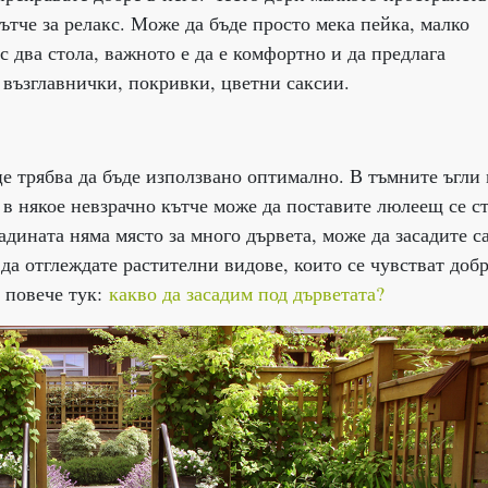
ътче за релакс. Може да бъде просто мека пейка, малко
с два стола, важното е да е комфортно и да предлага
и възглавнички, покривки, цветни саксии.
е трябва да бъде използвано оптимално. В тъмните ъгли
, в някое невзрачно кътче може да поставите люлеещ се с
радината няма място за много дървета, може да засадите с
 да отглеждате растителни видове, които се чувстват добр
 повече тук:
какво да засадим под дърветата?