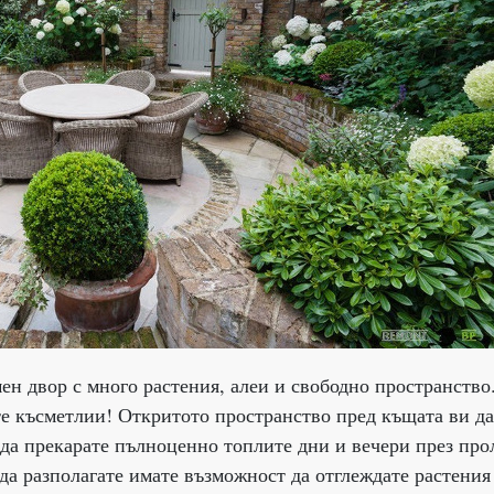
ен двор с много растения, алеи и свободно пространство
сте късметлии! Откритото пространство пред къщата ви д
 да прекарате пълноценно топлите дни и вечери през про
 да разполагате имате възможност да отглеждате растения