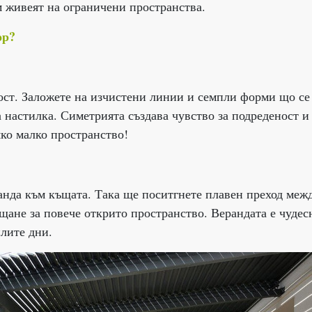
м живеят на ограничени пространства.
ор?
ост. Заложете на изчистени линии и семпли форми що се
а настилка. Симетрията създава чувство за подреденост и
яко малко пространство!
анда към къщата. Така ще поситгнете плавен преход меж
ещане за повече открито пространство. Верандата е чудес
плите дни.