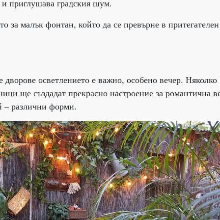
 и приглушава градския шум.
то за малък фонтан, който да се превърне в притегателен
е дворове осветлението е важно, особено вечер. Няколко
ици ще създадат прекрасно настроение за романтична ве
й – различни форми.