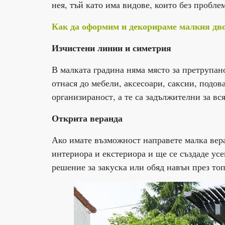
нея, тъй като има видове, които без пробле
Как да оформим и декорираме малкия дв
Изчистени линии и симетрия
В малката градина няма място за претрупан
отнася до мебели, аксесоари, саксии, подов
организираност, а те са задължителни за вс
Открита веранда
Ако имате възможност направете малка вер
интериора и екстериора и ще се създаде ус
решение за закуска или обяд навън през то