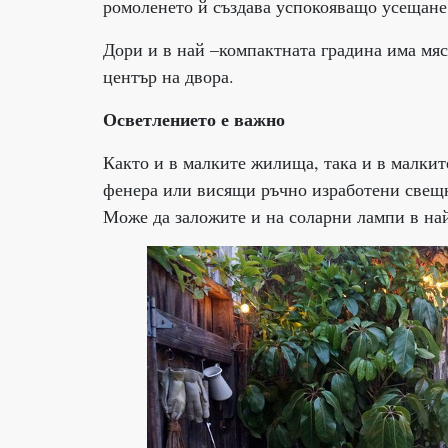
ромоленето й създава успокояващо усещане
Дори и в най –компактната градина има мяс
център на двора.
Осветлението е важно
Както и в малките жилища, така и в малкит
фенера или висящи ръчно изработени свещн
Може да заложите и на соларни лампи в на