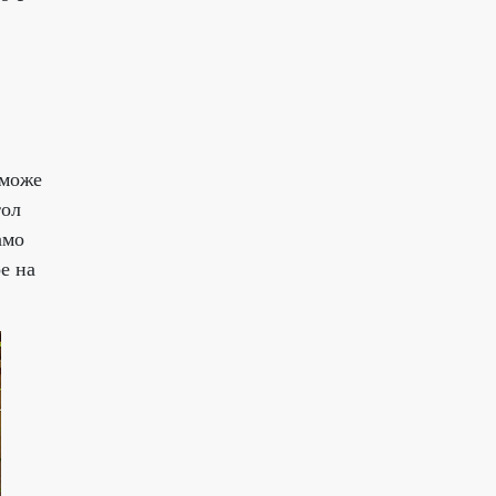
 може
тол
амо
е на