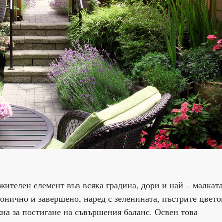
жителен елемент във всяка градина, дори и най – малката
нично и завершено, наред с зеленината, пъстрите цвето
жна за постигане на съвършения баланс. Освен това