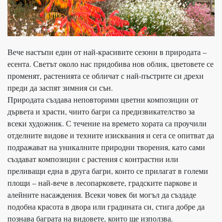
Вече настъпи един от най-красивите сезони в природата –
есента. Светът около нас придобива нов облик, цветовете се
променят, растенията се обличат с най-пъстрите си дрехи
преди да заспят зимния си сън.
Природата създава неповторими цветни композиции от
дървета и храсти, чиито багри са предизвикателство за
всеки художник. С течение на времето хората са проучили
отделните видове и техните изисквания и сега се опитват да
подражават на уникалните природни творения, като сами
създават композиции с растения с контрастни или
преливащи една в друга багри, които се прилагат в големи
площи – най-вече в лесопарковете, градските паркове и
алейните насаждения. Всеки човек би могъл да създаде
подобна красота в двора или градината си, стига добре да
познава баграта на видовете, които ще използва.