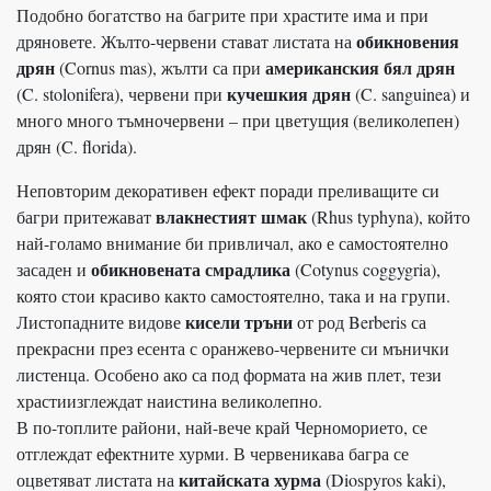
Подобно богатство на багрите при храстите има и при
обикновения
дряновете. Жълто-червени стават листата на
дрян
американския бял дрян
(Cornus mas), жълти са при
кучешкия дрян
(C. stolonifera), червени при
(C. sanguinea) и
много много тъмночервени – при цветущия (великолепен)
дрян (C. florida).
Неповторим декоративен ефект поради преливащите си
влакнестият шмак
багри притежават
(Rhus typhyna), който
най-голамо внимание би привличал, ако е самостоятелно
обикновената смрадлика
засаден и
(Cotynus coggygria),
която стои красиво както самостоятелно, така и на групи.
кисели тръни
Листопадните видове
от род Berberis са
прекрасни през есента с оранжево-червените си мънички
листенца. Особено ако са под формата на жив плет, тези
храстиизглеждат наистина великолепно.
В по-топлите райони, най-вече край Черноморието, се
отглеждат ефектните хурми. В червеникава багра се
китайската хурма
оцветяват листата на
(Diospyros kaki),