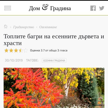

Дом
Градина

Градинарство
Озеленяване


Топлите багри на есенните дървета и
храсти
Оценка
3.7
от общо
3
гласа
30/10/2019
ТАГОВЕ:
ЕСЕННА ГРАДИНА