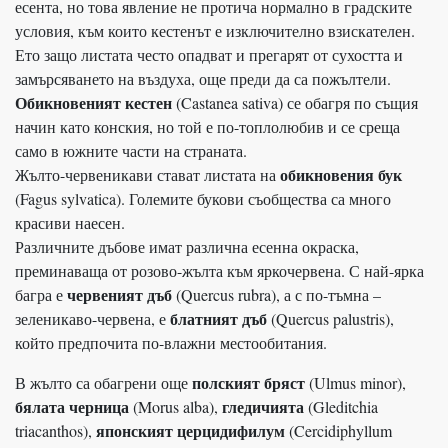
есента, но това явление не протича нормално в градските
условия, към които кестенът е изключително взискателен.
Ето защо листата често опадват и прегарят от сухостта и
замърсяването на въздуха, още преди да са пожълтели.
Обикновеният кестен
(Castanea sativa) се обагря по същия
начин като конския, но той е по-топлолюбив и се среща
само в южните части на страната.
обикновения бук
Жълто-червеникави стават листата на
(Fagus sylvatica). Големите букови съобщества са много
красиви наесен.
Различните дъбове имат различна есенна окраска,
преминаваща от розово-жълта към яркочервена. С най-ярка
червеният дъб
багра е
(Quercus rubra), а с по-тъмна –
блатният дъб
зеленикаво-червена, е
(Quercus palustris),
който предпочита по-влажни местообитания.
полският бряст
В жълто са обагрени още
(Ulmus minor),
бялата черница
гледичията
(Morus alba),
(Gleditchia
японският церцидифилум
triacanthos),
(Cercidiphyllum