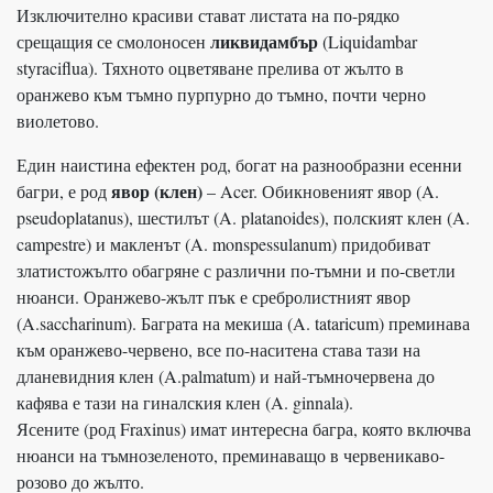
Изключително красиви стават листата на по-рядко
ликвидамбър
срещащия се смолоносен
(Liquidambar
styraciflua). Тяхното оцветяване прелива от жълто в
оранжево към тъмно пурпурно до тъмно, почти черно
виолетово.
Един наистина ефектен род, богат на разнообразни есенни
явор (клен)
багри, е род
– Acer. Обикновеният явор (A.
pseudoplatanus), шестилът (A. platanoides), полският клен (A.
campestre) и макленът (A. monspessulanum) придобиват
златистожълто обагряне с различни по-тъмни и по-светли
нюанси. Оранжево-жълт пък е сребролистният явор
(A.saccharinum). Баграта на мекиша (A. tataricum) преминава
към оранжево-червено, все по-наситена става тази на
дланевидния клен (A.palmatum) и най-тъмночервена до
кафява е тази на гиналския клен (A. ginnala).
Ясените (род Fraxinus) имат интересна багра, която включва
нюанси на тъмнозеленото, преминаващо в червеникаво-
розово до жълто.