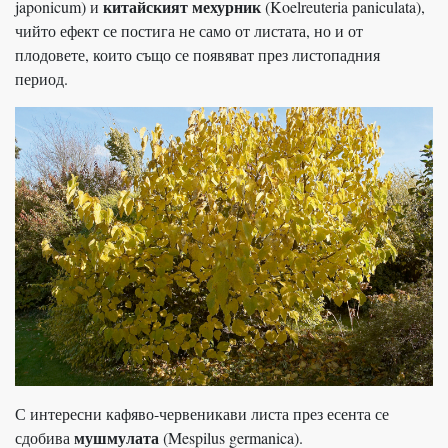
китайският мехурник
japonicum) и
(Koelreuteria paniculata),
чийто ефект се постига не само от листата, но и от
плодовете, които също се появяват през листопадния
период.
С интересни кафяво-червеникави листа през есента се
мушмулата
сдобива
(Mespilus germanica).