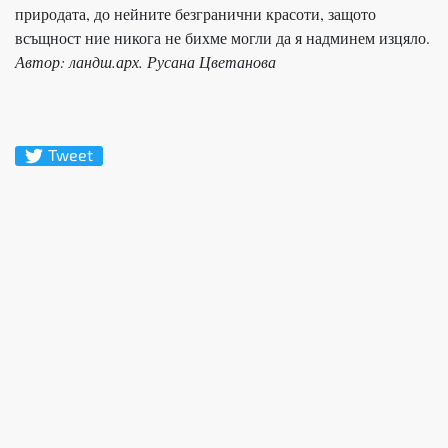
природата, до нейните безгранични красоти, защото
всъщност ние никога не бихме могли да я надминем изцяло.
Автор: ландш.арх. Русана Цветанова
Tweet