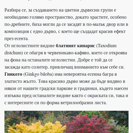
Разбира се, за създаването на цветни дървесни групи е
необходимо голямо пространство, докато храстите, особено
по-дребните, биха могли да се засадят в по-малък двор или в
композиция с едно дърво, с което ще създадат красив ефект
през есента.
блатният кипарис
От иглолистните видове
(Taxodium
distchum) се обагря в червеникаво-кафяво, което се откроява
на фона на останалите иглолистни. Добре е той да се
засажда като солитер, привличащ вниманието към себе си.
Гинкото
(Ginkgo biloba) има невероятна есенна багра в
златисто жълто. Това красиво дърво може да бъде видяно в
някои от нашите градски паркове и градинки, където наесен
изпъква пред останалите видове както с окраската си, така и
с интересните си по форма ветрилообразни листа.