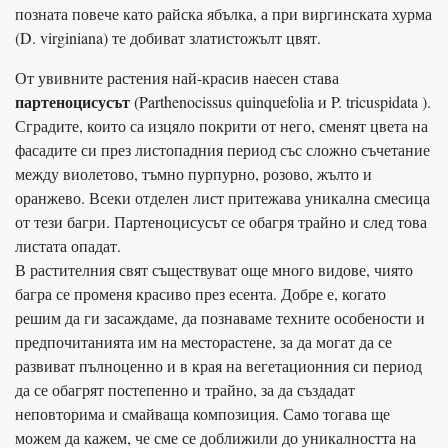
позната повече като райска ябълка, а при виргинската хурма
(D. virginiana) те добиват златистожълт цвят.
От увивните растения най-красив наесен става
партеноцисусът
(Parthenocissus quinquefolia и P. tricuspidata ).
Сградите, които са изцяло покрити от него, сменят цвета на
фасадите си през листопадния период със сложно съчетание
между виолетово, тъмно пурпурно, розово, жълто и
оранжево. Всеки отделен лист притежава уникална смесица
от тези багри. Партеноцисусът се обагря трайно и след това
листата опадат.
В растителния свят съществуват още много видове, чиято
багра се променя красиво през есента. Добре е, когато
решим да ги засаждаме, да познаваме техните особености и
предпочитанията им на месторастене, за да могат да се
развиват пълноценно и в края на вегетационния си период
да се обагрят постепенно и трайно, за да създадат
неповторима и смайваща композиция. Само тогава ще
можем да кажем, че сме се доближили до уникалността на