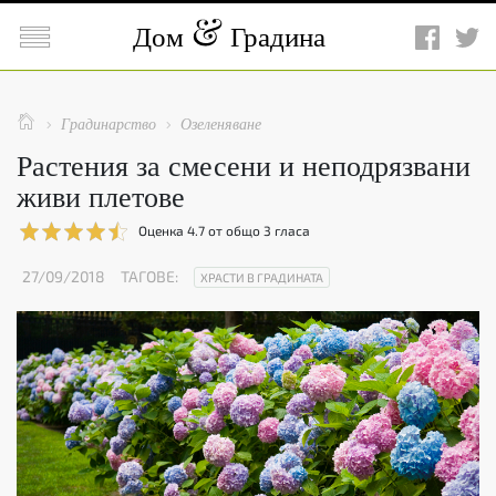

Дом
Градина

Градинарство
Озеленяване


Растения за смесени и неподрязвани
живи плетове
Оценка
4.7
от общо
3
гласа
27/09/2018
ТАГОВЕ:
ХРАСТИ В ГРАДИНАТА