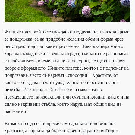
Живият плет, който се нуждае от подрязване, изисква време
за поддръжка, за да придобие желания обем и форма чрез
регулярно подстригване през сезона. Това възпира много
хора да създадат жива зелена ограда, тъй като не разполагат
с необходимото време или не са сигурни, че ще се справят
добре с оформянето. Живите плетове, които не подлежат на
подрязване, често се наричат „свободни“. Храстите, от
които се създават имат нужда единствено от санитарна
резитба. Тя е лесна, тъй като се изразява само в
премахването на изсъхнали или счупени клонки, както и на
силно изкривени стъбла, които нарушават общия вид на
растението.
Възможно е да се подреже само долната половина на
храстите, а горната да бъде оставена да расте свободно.