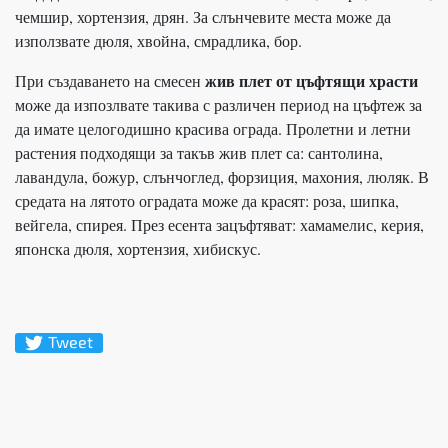
чемшир, хортензия, дрян. За слънчевите места може да
използвате дюля, хвойна, смрадлика, бор.
жив плет от цъфтящи храсти
При създаването на смесен
може да изпозлвате такива с различен период на цъфтеж за
да имате целогодишно красива ограда. Пролетни и летни
растения подходящи за такъв жив плет са: сантолина,
лавандула, божур, слънчоглед, форзиция, махония, люляк. В
средата на лятото оградата може да красят: роза, шипка,
вейгела, спирея. През есента зацъфтяват: хамамелис, керия,
японска дюля, хортензия, хибискус.
Tweet