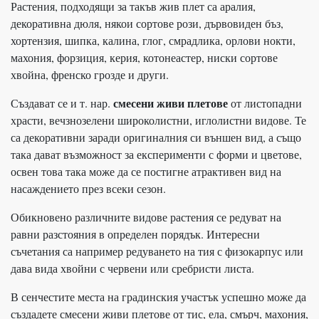
Растения, подходящи за такъв жив плет са аралия,
декоративна дюля, някои сортове рози, дървовиден бъз,
хортензия, шипка, калина, глог, смрадлика, орлови нокти,
махония, форзиция, керия, котонеастер, ниски сортове
хвойна, френско грозде и други.
смесени живи плетове
Създават се и т. нар.
от листопадни
храсти, вечзнозелени широколистни, иглолистни видове. Те
са декоративни заради оригиналния си външен вид, а също
така дават възможност за експерименти с форми и цветове,
освен това така може да се постигне атрактивен вид на
насаждението през всеки сезон.
Обикновено различните видове растения се редуват на
равни разстояния в определен порядък. Интересни
съчетания са например редуването на тия с физокарпус или
дава вида хвойни с червени или сребристи листа.
В сенчестите места на градинския участък успешно може да
създадете смесени живи плетове от тис, ела, смърч, махония,