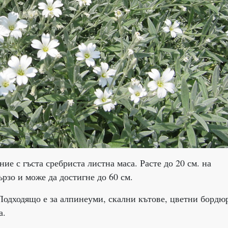
е с гъста сребриста листна маса. Расте до 20 см. на
ързо и може да достигне до 60 см.
 Подходящо е за алпинеуми, скални кътове, цветни бордю
а.