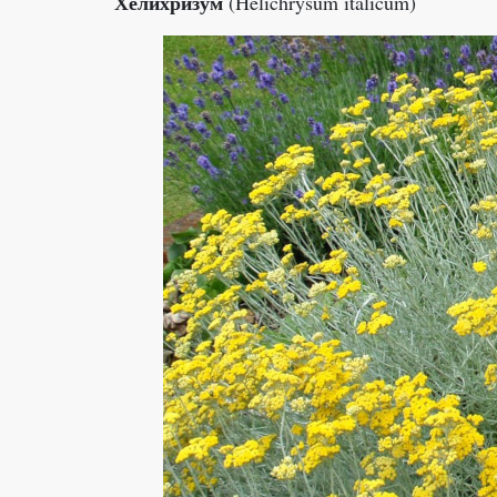
Хелихризум
(Helichrysum italicum)