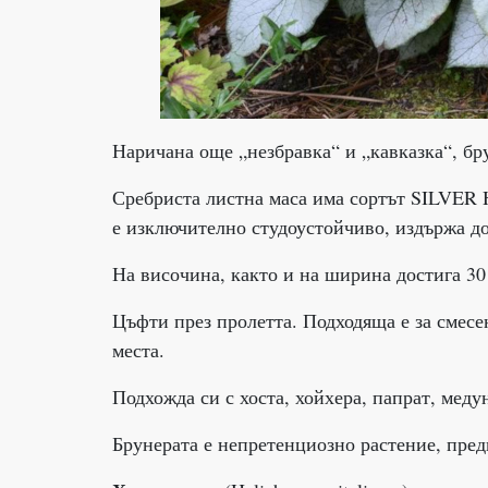
Наричана още „незбравка“ и „кавказка“, бр
Сребриста листна маса има сортът SILVER 
е изключително студоустойчиво, издържа до
На височина, както и на ширина достига 30 
Цъфти през пролетта. Подходяща е за смесе
места.
Подхожда си с хоста, хойхера, папрат, меду
Брунерата е непретенциозно растение, пред