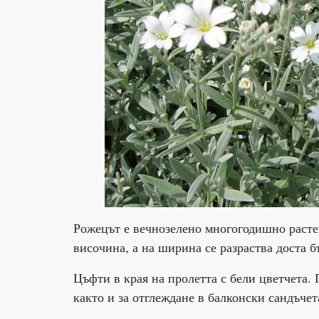
Рожецът е вечнозелено многогодишно растени
височина, а на ширина се разраства доста б
Цъфти в края на пролетта с бели цветчета.
както и за отглеждане в балконски сандъчет