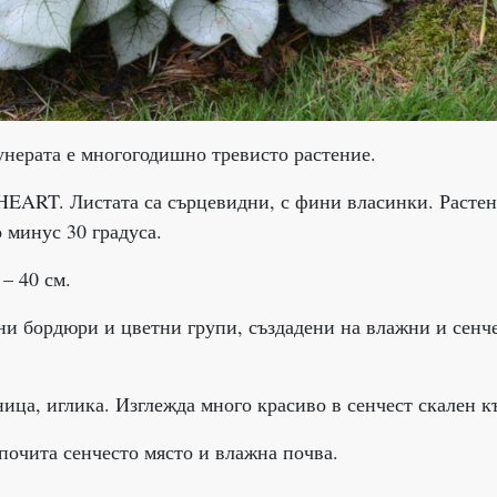
унерата е многогодишно тревисто растение.
HEART. Листата са сърцевидни, с фини власинки. Расте
 минус 30 градуса.
– 40 см.
ни бордюри и цветни групи, създадени на влажни и сенч
ница, иглика. Изглежда много красиво в сенчест скален к
почита сенчесто място и влажна почва.