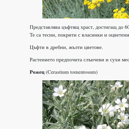
Представлява цъфтящ храст, достигащ до 6
Те са тесни, покрити с власинки и оцветени
Цъфти в дребни, жълти цветове.
Растението предпочита слънчеви и сухи мест
Рожец
(Cerastium tomentosum)