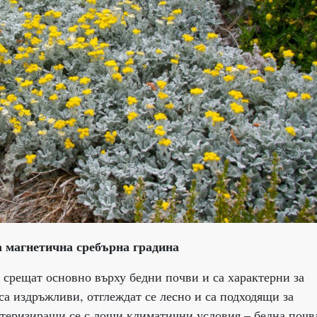
а магнетична сребърна градина
е срещат основно върху бедни почви и са характерни за
а издръжливи, отглеждат се лесно и са подходящи за
ктеризиращи се с лоши климатични условия – бедна почв