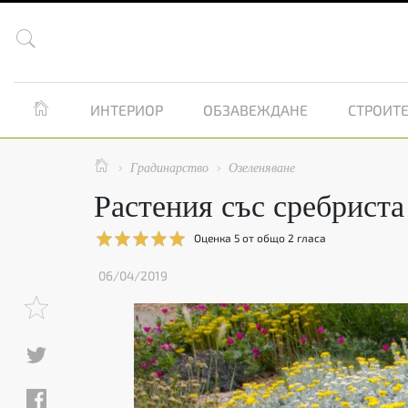


ИНТЕРИОР
ОБЗАВЕЖДАНЕ
СТРОИТЕ

Градинарство
Озеленяване


Растения със сребриста
Оценка
5
от общо
2
гласа
06/04/2019