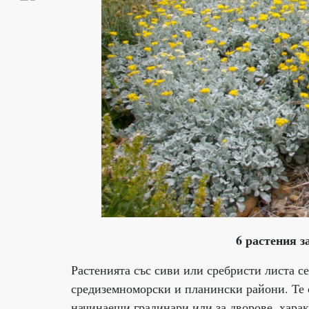
6 растения з
Растенията със сиви или сребристи листа с
средиземноморски и планински райони. Те с
начинаещи градинари или за дворове, хара