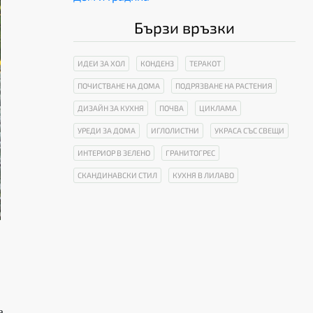
Бързи връзки
ИДЕИ ЗА ХОЛ
КОНДЕНЗ
ТЕРАКОТ
ПОЧИСТВАНЕ НА ДОМА
ПОДРЯЗВАНЕ НА РАСТЕНИЯ
ДИЗАЙН ЗА КУХНЯ
ПОЧВА
ЦИКЛАМА
УРЕДИ ЗА ДОМА
ИГЛОЛИСТНИ
УКРАСА СЪС СВЕЩИ
ИНТЕРИОР В ЗЕЛЕНО
ГРАНИТОГРЕС
СКАНДИНАВСКИ СТИЛ
КУХНЯ В ЛИЛАВО
а,