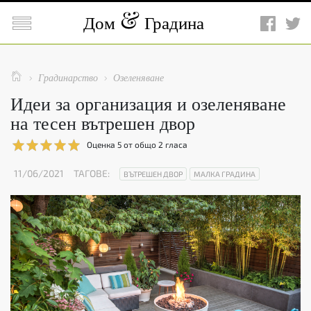

Дом
Градина

Градинарство
Озеленяване


Идеи за организация и озеленяване
на тесен вътрешен двор
Оценка
5
от общо
2
гласа
11/06/2021
ТАГОВЕ:
ВЪТРЕШЕН ДВОР
МАЛКА ГРАДИНА