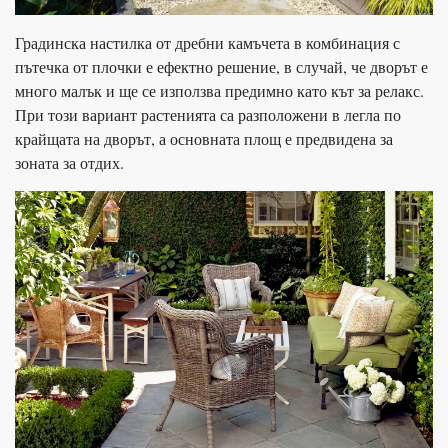
Градинска настилка от дребни камъчета в комбинация с
пътечка от плочки е ефектно решение, в случай, че дворът е
много малък и ще се използва предимно като кът за релакс.
При този вариант растенията са разположени в легла по
крайщата на дворът, а основната площ е предвидена за
зоната за отдих.