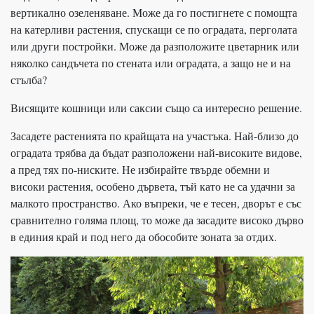
вертикално озеленяване. Може да го постигнете с помощта
на катерливи растения, спускащи се по оградата, перголата
или други постройки. Може да разположите цветарник или
няколко сандъчета по стената или оградата, а защо не и на
стълба?
Висящите кошници или саксии също са интересно решение.
Засадете растенията по крайщата на участъка. Най-близо до
оградата трябва да бъдат разположени най-високите видове,
а пред тях по-ниските. Не избирайте твърде обемни и
високи растения, особено дървета, тъй като не са удачни за
малкото пространство. Ако въпреки, че е тесен, дворът е със
сравнително голяма площ, то може да засадите високо дърво
в единия край и под него да обособите зоната за отдих.