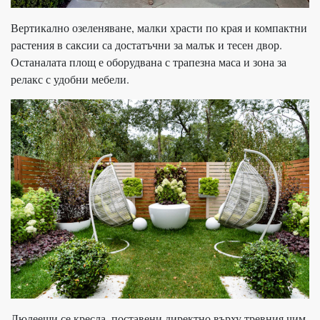
Вертикално озеленяване, малки храсти по края и компактни
растения в саксии са достатъчни за малък и тесен двор.
Останалата площ е оборудвана с трапезна маса и зона за
релакс с удобни мебели.
Люлеещи се кресла, поставени директно върху тревния чим,