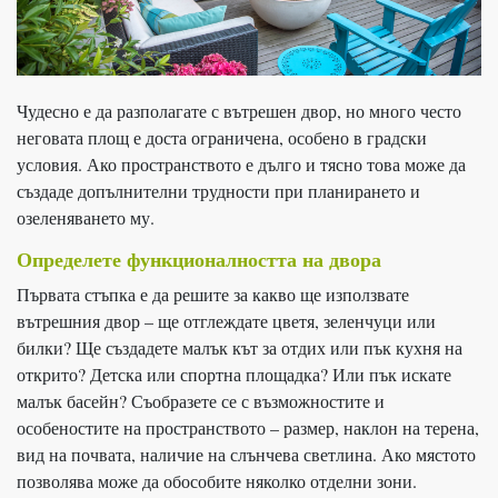
Чудесно е да разполагате с вътрешен двор, но много често
неговата площ е доста ограничена, особено в градски
условия. Ако пространството е дълго и тясно това може да
създаде допълнителни трудности при планирането и
озеленяването му.
Определете функционалността на двора
Първата стъпка е да решите за какво ще използвате
вътрешния двор – ще отглеждате цветя, зеленчуци или
билки? Ще създадете малък кът за отдих или пък кухня на
открито? Детска или спортна площадка? Или пък искате
малък басейн? Съобразете се с възможностите и
особеностите на пространството – размер, наклон на терена,
вид на почвата, наличие на слънчева светлина. Ако мястото
позволява може да обособите няколко отделни зони.