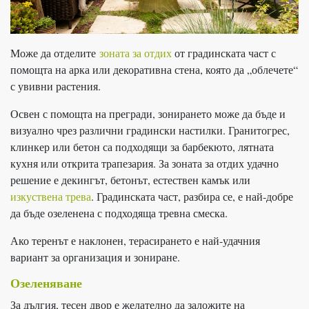
Може да отделите
зоната за отдих
от градинската част с
помощта на арка или декоративна стена, която да „облечете“
с увивни растения.
Освен с помощта на прегради, зонирането може да бъде и
визуално чрез различни градински настилки. Гранитогрес,
клинкер или бетон са подходящи за барбекюто, лятната
кухня или открита трапезария. За зоната за отдих удачно
решение е декингът, бетонът, естествен камък или
изкуствена трева
. Градинската част, разбира се, е най-добре
да бъде озеленена с подходяща тревна смеска.
Ако теренът е наклонен, терасирането е най-удачния
вариант за организация и зониране.
Озеленяване
За дългия, тесен двор е желателно да заложите на