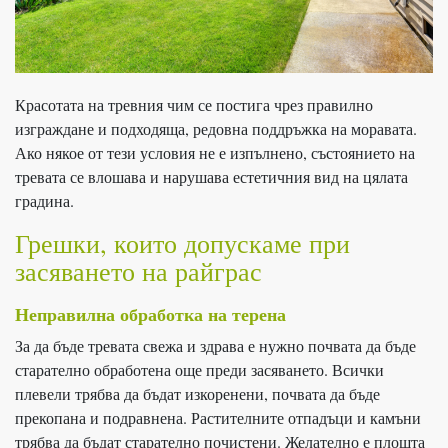
Красотата на тревния чим се постига чрез правилно
изграждане и подходяща, редовна поддръжка на моравата.
Ако някое от тези условия не е изпълнено, състоянието на
тревата се влошава и нарушава естетичния вид на цялата
градина.
Грешки, които допускаме при
засяването на райграс
Неправилна обработка на терена
За да бъде тревата свежа и здрава е нужно почвата да бъде
старателно обработена още преди засяването. Всички
плевели трябва да бъдат изкоренени, почвата да бъде
прекопана и подравнена. Растителните отпадъци и камъни
трябва да бъдат старателно почистени. Желателно е площта