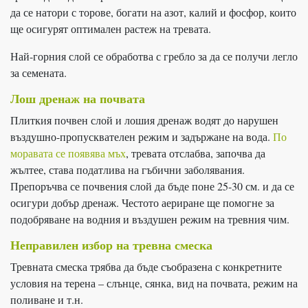
да се натори с торове, богати на азот, калий и фосфор, които
ще осигурят оптимален растеж на тревата.
Най-горния слой се обработва с гребло за да се получи легло
за семената.
Лош дренаж на почвата
Плиткия почвен слой и лошия дренаж водят до нарушен
въздушно-пропусквателен режим и задържане на вода.
По
моравата се появява мъх
, тревата отслабва, започва да
жълтее, става податлива на гъбични заболявания.
Препоръчва се почвения слой да бъде поне 25-30 см. и да се
осигури добър дренаж. Честото аериране ще помогне за
подобряване на водния и въздушен режим на тревния чим.
Неправилен избор на тревна смеска
Тревната смеска трябва да бъде съобразена с конкретните
условия на терена – слънце, сянка, вид на почвата, режим на
поливане и т.н.