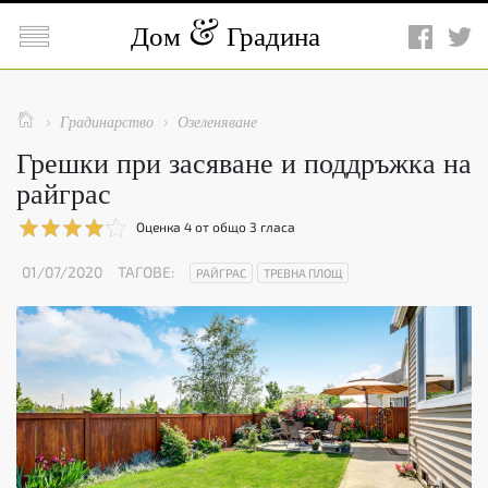

Дом
Градина

Градинарство
Озеленяване


Грешки при засяване и поддръжка на
райграс
Оценка
4
от общо
3
гласа
01/07/2020
ТАГОВЕ:
РАЙГРАС
ТРЕВНА ПЛОЩ