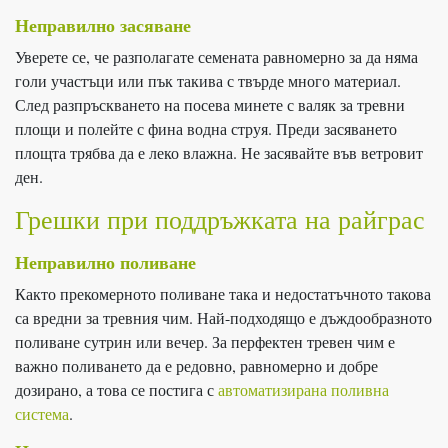
Неправилно засяване
Уверете се, че разполагате семената равномерно за да няма
голи участъци или пък такива с твърде много материал.
След разпръскването на посева минете с валяк за тревни
площи и полейте с фина водна струя. Преди засяването
площта трябва да е леко влажна. Не засявайте във ветровит
ден.
Грешки при поддръжката на райграс
Неправилно поливане
Както прекомерното поливане така и недостатъчното такова
са вредни за тревния чим. Най-подходящо е дъждообразното
поливане сутрин или вечер. За перфектен тревен чим е
важно поливането да е редовно, равномерно и добре
дозирано, а това се постига с
автоматизирана поливна
система
.