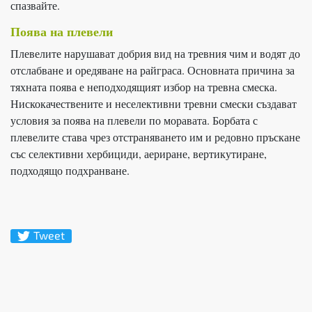
спазвайте.
Поява на плевели
Плевелите нарушават добрия вид на тревния чим и водят до
отслабване и оредяване на райграса. Основната причина за
тяхната поява е неподходящият избор на тревна смеска.
Нискокачествените и неселективни тревни смески създават
условия за поява на плевели по моравата. Борбата с
плевелите става чрез отстраняването им и редовно пръскане
със селективни хербициди, аериране, вертикутиране,
подходящо подхранване.
Tweet