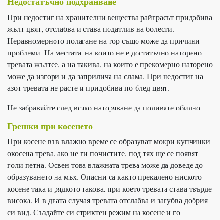
Недостатъчно подхранване
При недостиг на хранителни вещества райграсът придобива
жълт цвят, отслабва и става податлив на болести.
Неравномерното полагане на тор също може да причини
проблеми. На местата, на които не е достатъчно наторено
тревата жълтее, а на такива, на които е прекомерно наторено
може да изгори и да заприлича на слама. При недостиг на
азот тревата не расте и придобива по-блед цвят.
Не забравяйте след всяко наторяване да поливате обилно.
Грешки при косенето
При косене във влажно време се образуват мокри купчинки
окосена трева, ако не ги почистите, под тях ще се появят
голи петна. Освен това влажната трева може да доведе до
образуването на мъх. Опасни са както прекалено ниското
косене така и рядкото такова, при което тревата става твърде
висока. И в двата случая тревата отслабва и загубва добрия
си вид. Създайте си стриктен режим на косене и го