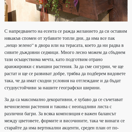
С напредването на есента се ражда желанието да си оставим
някакъв спомен от хубавите топли дни, да има все пак
„нещо зелено“ в двора или на терасата, което да ни радва в
сивите дъждовни седмици. Много лесно можем да сбъднем
тази осъществима мечта, като подготвим отрано
аранжировки с външни растения. За да сме сигурни, че ще
растат и ще се развиват добре, трябва да подберем видовете
така, че да имат сходни условия на отглеждане и да бъдат
студоустойчиви за нашите географски ширини.
За да са максимално декоративни, е хубаво да се съчетават
вечнозелени растения и такива с неопадливи листа с
различни багри. За всяка композиция е важен балансът
между цветовете, формите и височините, така че винаги се
старайте да има вертикални акценти, среден план от по-