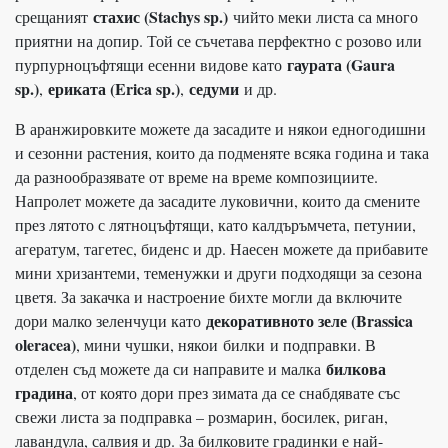
стахис (Stachys sp.)
срещаният
чийто меки листа са много
приятни на допир. Той се съчетава перфектно с розово или
гаурата (Gaura
пурпурноцъфтящи есенни видове като
sp.)
ериката (Erica sp.)
седуми
,
,
и др.
В аранжировките можете да засадите и някои едногодишни
и сезонни растения, които да подменяте всяка година и така
да разнообразявате от време на време композициите.
Напролет можете да засадите луковични, които да смените
през лятото с лятноцъфтящи, като калдъръмчета, петунии,
агератум, тагетес, биденс и др. Наесен можете да прибавите
мини хризантеми, теменужки и други подходящи за сезона
цветя. За закачка и настроение бихте могли да включите
декоративното зеле (Brassica
дори малко зеленчуци като
oleracea)
, мини чушки, някои билки и подправки. В
билкова
отделен съд можете да си направите и малка
градина
, от която дори през зимата да се снабдявате със
свежи листа за подправка – розмарин, босилек, риган,
лавандула, салвия и др. За билковите градинки е най-