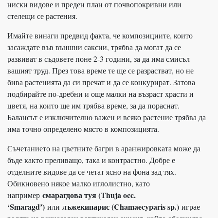
ниски видове и преден план от почвопокривни или
стелещи се растения.
Имайте винаги предвид факта, че композициите, които
засаждате във външни саксии, трябва да могат да се
развиват в съдовете поне 2-3 години, за да има смисъл
вашият труд. През това време те ще се разрастват, но не
бива растенията да си пречат и да се конкурират. Затова
подбирайте по-дребни и още малки на възраст храсти и
цветя, на които ще им трябва време, за да пораснат.
Балансът е изключително важен и всяко растение трябва да
има точно определено място в композицията.
Съчетанието на цветните багри в аранжировката може да
бъде както преливащо, така и контрастно. Добре е
отделните видове да се четат ясно на фона зад тях.
Обикновено някое малко иглолистно, като
смарагдова туя (Thuja occ.
например
‘Smaragd’)
лъжекипарис (Chamaecyparis sp.)
или
играе