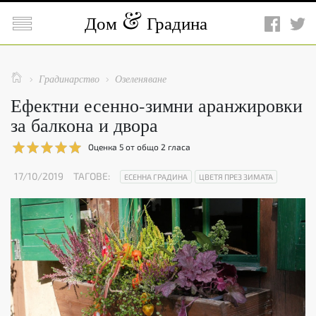

Дом
Градина

Градинарство
Озеленяване


Ефектни есенно-зимни аранжировки
за балкона и двора
Оценка
5
от общо
2
гласа
17/10/2019
ТАГОВЕ:
ЕСЕННА ГРАДИНА
ЦВЕТЯ ПРЕЗ ЗИМАТА