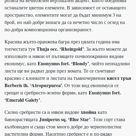
ролята на вечнозелен вертикален акцент, който обединява
останалите цветни елементи. В зависимост от оставащото
пространство, елементите могат да бъдат минимум 3 на
брой, но най-добре винаги да са нечетно число с оглед на
по-добра композиционна организираност.
Красива жълто-оранжева багра през цялата година има
Thuja occ. ‘Rheingold’
топчестата туя
. За жълто можете да
използвате и някои от пълзящите почвопокривни видове
Euonymus fort. ‘Blondy’
евонимус, като
, чийто неопадливи
листа ще ви радват дори през зимата. Те се съчетават
кисел трън
красиво с клонките и листата на тъмночервения
Berberis th. ‘Atropurpurea’
. От този вид евонимуси се
Euonymus fort.
срещат и сребристо-зелени форми, като
‘Emerald Gaiety’
.
хвойна
Силно сребристи са и някои видове
като
Juniperus sq. ‘Blue Star’
бавнорастящата
. Този сорт става
кълбовиден и също стои много добре до червенолистни
растителни форми. Наситено сребрист е и по-рядко