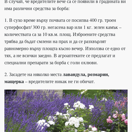
В случай, че вредителите вече са се появили в градината ви
има различни средства за борба:
1. В сухо време върху почвата се посипва 400 гр. троен
суперфосфат/ 300 гр. негасена вар или 1 кг. зелен камък –
количествата са за 10 кв.м. площ. Изброените средства
трябва да бъдат смлени на прах и да се разхвърлят
равномерно върху площта късно вечер. Използва се едно от
тях, а не всички заедно. В агроаптеките се предлагат и
специални препарати за борба с голи охлюви.
лавандула, розмарин,
2. Засадете на няколко места
мащерка
– вредителите никак не ги обичат.