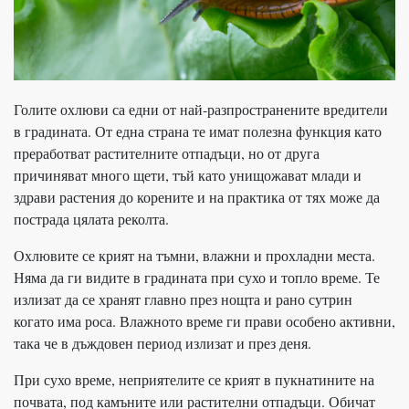
Голите охлюви са едни от най-разпространените вредители
в градината. От една страна те имат полезна функция като
преработват растителните отпадъци, но от друга
причиняват много щети, тъй като унищожават млади и
здрави растения до корените и на практика от тях може да
пострада цялата реколта.
Охлювите се крият на тъмни, влажни и прохладни места.
Няма да ги видите в градината при сухо и топло време. Те
излизат да се хранят главно през нощта и рано сутрин
когато има роса. Влажното време ги прави особено активни,
така че в дъждовен период излизат и през деня.
При сухо време, неприятелите се крият в пукнатините на
почвата, под камъните или растителни отпадъци. Обичат