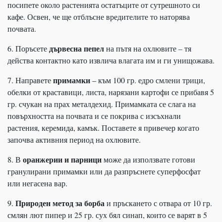
посипете около растенията остатъците от сутрешното си
кафе. Освен, че ще отблъсне вредителите то наторява
почвата.
дървесна пепел
6. Поръсете
на пътя на охлювите – тя
действа контактно като извлича влагата им и ги унищожава.
примамки
7. Направете
– към 100 гр. едро смлени трици,
обелки от краставици, листа, нарязани картофи се прибавя 5
гр. счукан на прах металдехид. Примамката се слага на
повърхността на почвата и се покрива с изсъхнали
растения, керемида, камък. Поставете я привечер когато
започва активния период на охлювите.
оранжерии и парници
8. В
може да използвате готови
гранулирани примамки или да разпръснете суперфосфат
или негасена вар.
Природен метод за борба
9.
и пръскането с отвара от 10 гр.
смлян лют пипер и 25 гр. сух бял синап, които се варят в 5