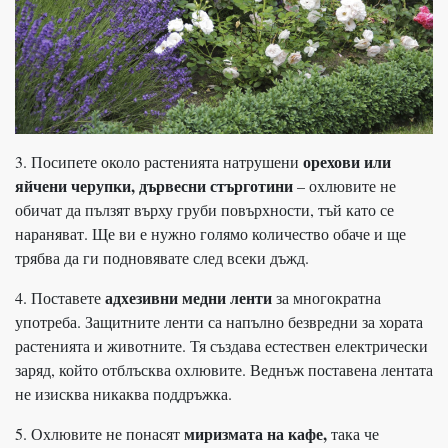
орехови или
3. Посипете около растенията натрушени
яйчени черупки, дървесни стърготини
– охлювите не
обичат да пълзят върху груби повърхности, тъй като се
нараняват. Ще ви е нужно голямо количество обаче и ще
трябва да ги подновявате след всеки дъжд.
адхезивни медни ленти
4. Поставете
за многократна
употреба. Защитните ленти са напълно безвредни за хората
растенията и животните. Тя създава естествен електрически
заряд, който отблъсква охлювите. Веднъж поставена лентата
не изисква никаква поддръжка.
миризмата на кафе,
5. Охлювите не понасят
така че