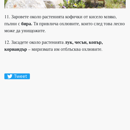
11. Заровете около растенията кофички от кисело мляко,
бира.
пълни с
Тя привлича охлювите, които след това лесно
може да унищожите.
лук, чесън, копър,
12. Засадете около растенията
кориандър
– миризмата им отблъсква охлювите.
Tweet