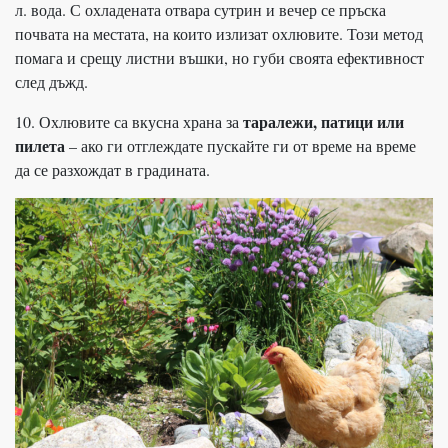
л. вода. С охладената отвара сутрин и вечер се пръска
почвата на местата, на които излизат охлювите. Този метод
помага и срещу листни въшки, но губи своята ефективност
след дъжд.
таралежи, патици или
10. Охлювите са вкусна храна за
пилета
– ако ги отглеждате пускайте ги от време на време
да се разхождат в градината.