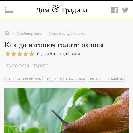

Дом
Градина

Градинарство
Грижи за градината


Как да изгоним голите охлюви
Оценка
5
от общо
2
гласа
30/06/2020
ТАГОВЕ:
ОХЛЮВИ В ГРАДИНАТА
ВРЕДИТЕЛИ В ГРАДИНАТА
РАСТИТЕЛНА ЗАЩИТА