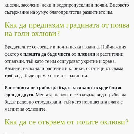
кисели, засолени, леки и водопропускливи почви. Високото
съдържание на хумус благоприятства развитието им.
Как да предпазим градината от поява
на голи охлюви?
Вредителите се срещат в почти всяка градина. Най-важния
площта да бъде чиста от плевели
фактор е
и растителни
отпадъци, тъй като те им осигуряват укритие и храна.
Камъни, изсъхнали растения и клонки, остатъци от слама
трябва да бъде премахнати от градината.
Растенията не трябва да бъдат засявани твърде близо
едно до друго.
Местата, на които се задържа вода трябва да
бъдат редовно отводнявани, тъй като повишената влага е
магнит за охлювите.
Как да се отървем от голите охлюви?