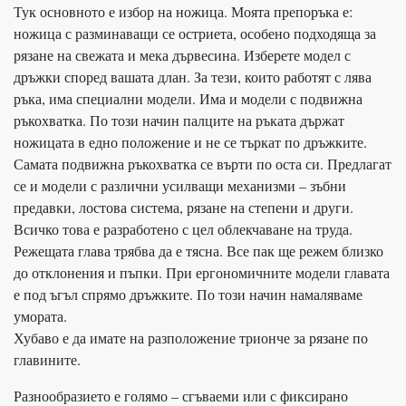
Тук основното е избор на ножица. Моята препоръка е:
ножица с разминаващи се остриета, особено подходяща за
рязане на свежата и мека дървесина. Изберете модел с
дръжки според вашата длан. За тези, които работят с лява
ръка, има специални модели. Има и модели с подвижна
ръкохватка. По този начин палците на ръката държат
ножицата в едно положение и не се търкат по дръжките.
Самата подвижна ръкохватка се върти по оста си. Предлагат
се и модели с различни усилващи механизми – зъбни
предавки, лостова система, рязане на степени и други.
Всичко това е разработено с цел облекчаване на труда.
Режещата глава трябва да е тясна. Все пак ще режем близко
до отклонения и пъпки. При ергономичните модели главата
е под ъгъл спрямо дръжките. По този начин намаляваме
умората.
Хубаво е да имате на разположение трионче за рязане по
главините.
Разнообразието е голямо – сгъваеми или с фиксирано