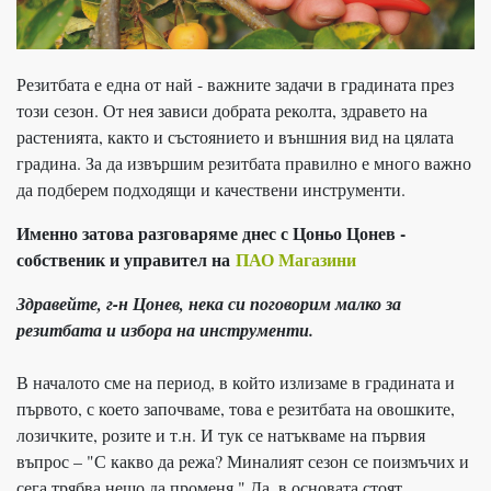
Резитбата е една от най - важните задачи в градината през
този сезон. От нея зависи добрата реколта, здравето на
растенията, както и състоянието и външния вид на цялата
градина. За да извършим резитбата правилно е много важно
да подберем подходящи и качествени инструменти.
Именно затова разговаряме днес с Цоньо Цонев -
собственик и управител на
ПАО Магазини
Здравейте, г-н Цонев, нека си поговорим малко за
резитбата и избора на инструменти.
В началото сме на период, в който излизаме в градината и
първото, с което започваме, това е резитбата на овошките,
лозичките, розите и т.н. И тук се натъкваме на първия
въпрос – "С какво да режа? Миналият сезон се поизмъчих и
сега трябва нещо да променя." Да, в основата стоят