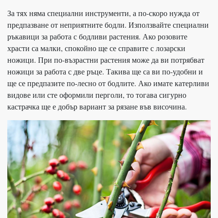
За тях няма специални инструменти, а по-скоро нужда от
предпазване от неприятните бодли. Използвайте специални
ръкавици за работа с бодливи растения. Ако розовите
храсти са малки, спокойно ще се справите с лозарски
ножици. При по-възрастни растения може да ви потрябват
ножици за работа с две ръце. Такива ще са ви по-удобни и
ще се предпазите по-лесно от бодлите. Ако имате катерливи
видове или сте оформили перголи, то тогава сигурно
кастрачка ще е добър вариант за рязане във височина.