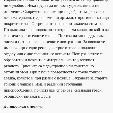
ни е удобно . Нека трудът да ни носи удоволствие, а не
отегчение. Съвременните ножици на добрите марки са от
леки материали, с ергономични дръжки, с противоплъзгащи
покрития и т.н. Остриета от специално закалена стомана.
По дължината на подложното острие има канал, по който да
се стичат растителните сокове. По този начин поддържаме
чисти и незалепващи режещите повърхнини. За овошките
има ножици с едно режещо острие отгоре и подложка
отдолу или с две срещащи се остриета. Повърхностите са
обработени и покрити с материали, които улесняват
рязането. Трионите са с двустранно или тристранно
заточени зъби. При рязане повърхността е точно толкова
гладка, колкото и при рязане с ножица. Забравете за старите
триони с чапраза. Има и различни заточващи
приспособления, почистващи спрейове, смазващи греси,
овощарски замазки и други.
Да започнем с лозята.