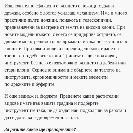
Изключително ефикасно е рязането с ножици с дълги
дръжки, особено с лостов усилващ механизъм. Има и много
практични дълги ножици, понякога и телескопични,
предназначени за кастрене от земята на високи клони. При
новите модели въжето, с което се придърпва острието, се
движи във вътрешността на дръжката и така не се заплита в
клоните. При някои модели е предвидено монтиране на
трион за по-дебелите клони. Трионът също е подходящ
инструмент. Без него е невъзможно рязането на дебели или
стари клони. Сериозно внимание обърнете на теглото на
инструмента, ергономичността и меките елементи
по
дръжките и буферите.
И още веднъж за бюджета. Преценете какви растителни
видове имате във вашата градина и подберете
инструментите така, че да бъдат най-подходящи за работа и
да се допълват едновременно с това.
За розите какво ще препоръчате?