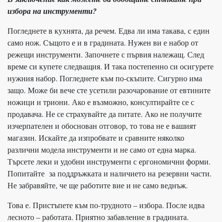
избора на инструменти?
Погледнете в кухнята, да речем. Едва ли има такава, с един
само нож. Същото е и в градината. Нужен ви е набор от
режещи инструменти. Започнете с първия належащ. След
време си купете следващия. И така постепенно си осигурете
нужния набор. Погледнете към по-скъпите. Сигурно има
защо. Може би вече сте усетили разочарование от евтините
ножици и триони. Ако е възможно, консултирайте се с
продавача. Не се страхувайте да питате. Ако не получите
изчерпателен и обоснован отговор, то това не е вашият
магазин. Искайте да изпробвате и сравните няколко
различни модела инструменти и не само от една марка.
Търсете леки и удобни инструменти с ергономични форми.
Попитайте за поддръжката и наличието на
резервни части.
Не забравяйте, че ще работите вие и не само веднъж.
Това е. Пристъпете към по-трудното – избора. После идва
лесното – работата. Приятно забавление в градината.