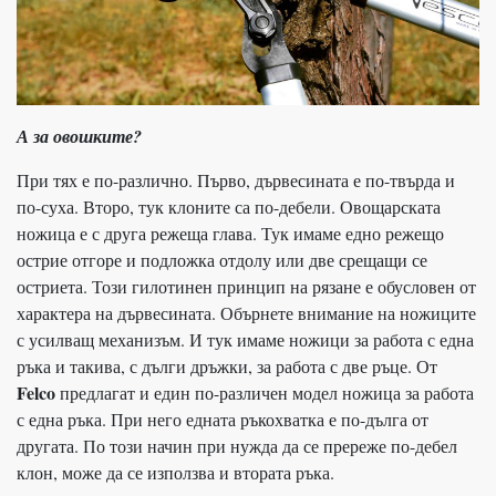
А за овошките?
При тях е по-различно. Първо, дървесината е по-твърда и
по-суха. Второ, тук клоните са по-дебели. Овощарската
ножица е с друга режеща глава. Тук имаме едно режещо
острие отгоре и подложка отдолу или две срещащи се
остриета. Този гилотинен принцип на рязане е обусловен от
характера на дървесината. Обърнете внимание на ножиците
с усилващ механизъм. И тук имаме ножици за работа с една
ръка и такива, с дълги дръжки, за работа с две ръце. От
Felco
предлагат и един по-различен модел ножица за работа
с една ръка. При него едната ръкохватка е по-дълга от
другата. По този начин при нужда да се пререже по-дебел
клон
,
може да се използва и втората ръка.