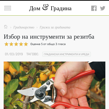

Дом
Градина

Градинарство
Грижи за градината


Избор на инструменти за резитба
Оценка
5
от общо
3
гласа
01/03/2019
ТАГОВЕ:
ГРАДИНСКИ ИНСТРУМЕНТИ И УРЕДИ