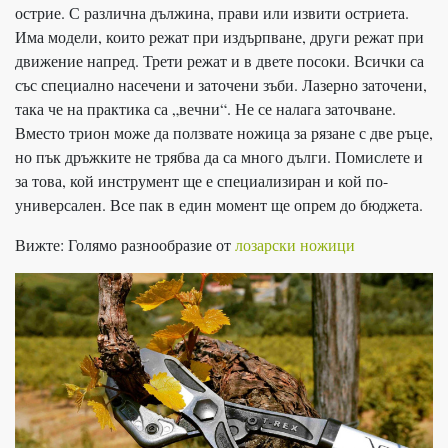
острие. С различна дължина, прави или извити остриета.
Има модели, които режат при издърпване, други режат при
движение напред. Трети режат и в двете посоки. Всички са
със специално насечени и заточени зъби. Лазерно заточени,
така че на практика са „вечни“. Не се налага заточване.
Вместо трион може да ползвате ножица за рязане с две ръце,
но пък дръжките не трябва да са много дълги. Помислете и
за това, кой инструмент ще е специализиран и кой по-
универсален. Все пак в един момент ще опрем до бюджета.
Вижте: Голямо разнообразие от
лозарски ножици