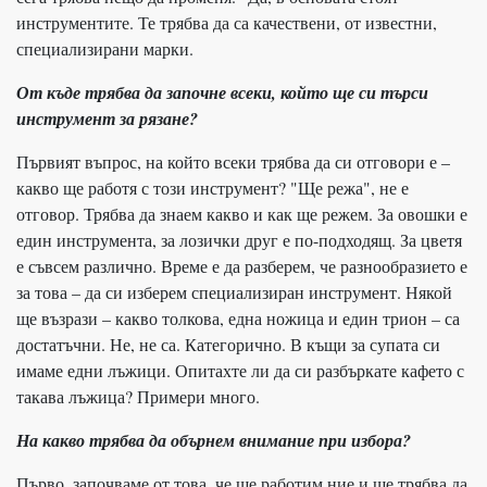
инструментите. Те трябва да са качествени, от известни,
специализирани марки.
От къде трябва да започне всеки, който ще си търси
инструмент за рязане?
Първият въпрос, на който всеки трябва да си отговори е –
какво ще работя с този инструмент? "Ще режа", не е
отговор. Трябва да знаем какво и как ще режем. За овошки е
един инструмента, за лозички друг е по-подходящ. За цветя
е съвсем различно. Време е да разберем, че разнообразието е
за това – да си изберем специализиран инструмент. Някой
ще възрази – какво толкова, една ножица и един трион – са
достатъчни. Не, не са. Категорично. В къщи за супата си
имаме едни лъжици. Опитахте ли да си разбъркате кафето с
такава лъжица? Примери много.
На какво трябва да обърнем внимание при избора?
Първо, започваме от това, че ще работим ние и ще трябва да