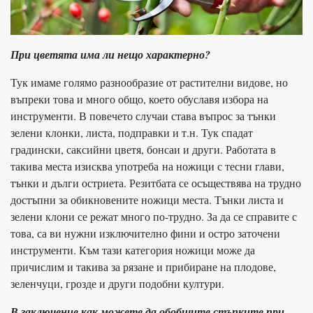
При цветята има ли нещо характерно?
Тук имаме голямо разнообразие от растителни видове, но
въпреки това и много общо, което обуславя избора на
инструменти. В повечето случаи става въпрос за тънки
зелени клонки, листа, подправки и т.н. Тук спадат
градински, саксийни цветя, бонсаи и други. Работата в
такива места изисква употреба
на ножици с тесни глави,
тънки и дълги остриета. Резитбата се осъществява на трудно
достъпни за обикновените ножици места. Тънки листа и
зелени клони се режат много по-трудно. За да се справите с
това, са ви нужни изключително фини и остро заточени
инструменти. Към тази категория ножици може да
причислим и такива за рязане и прибиране на плодове,
зеленчуци, грозде и други подобни култури.
В заключение как можете да обобщите стъпките при