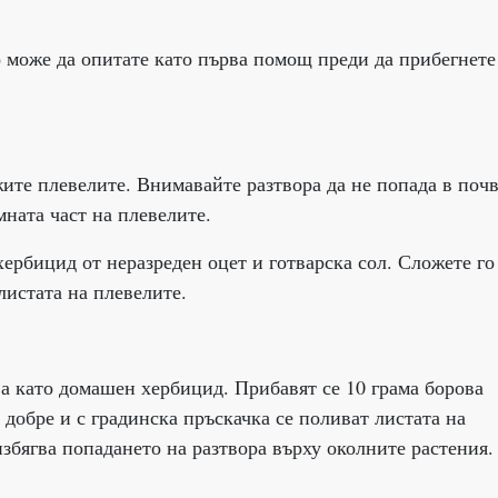
 може да опитате като първа помощ преди да прибегнете
жите плевелите. Внимавайте разтвора да не попада в почв
мната част на плевелите.
рбицид от неразреден оцет и готварска сол. Сложете го
листата на плевелите.
а като домашен хербицид. Прибавят се 10 грама борова
е добре и с градинска пръскачка се поливат листата на
избягва попадането на разтвора върху околните растения.