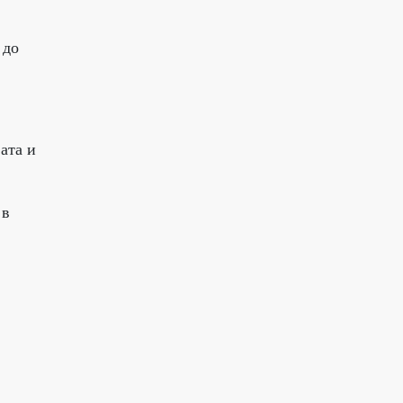
 до
ата и
 в