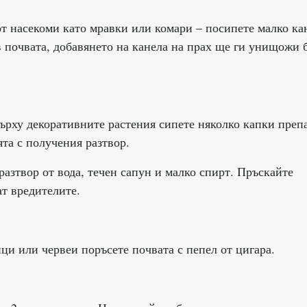
от насекоми като мравки или комари – посипете малко ка
в почвата, добавянето на канела на прах ще ги унищожи б
ърху декоративните растения сипете няколко капки преп
ята с получения разтвор.
зтвор от вода, течен сапун и малко спирт. Пръскайте
ат вредителите.
ици или червеи поръсете почвата с пепел от цигара.