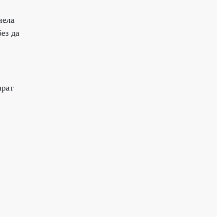
нела
ез да
арат