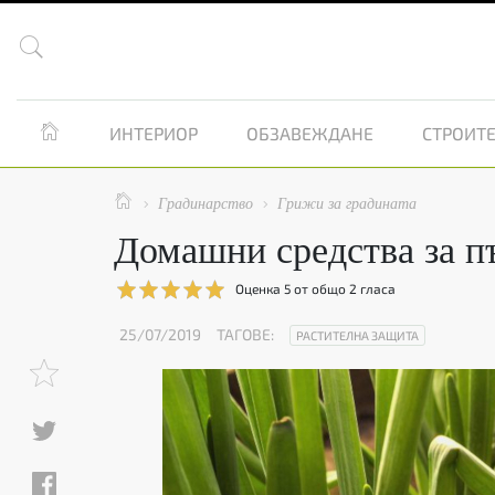


ИНТЕРИОР
ОБЗАВЕЖДАНЕ
СТРОИТЕ

Градинарство
Грижи за градината


Домашни средства за п
Оценка
5
от общо
2
гласа
25/07/2019
ТАГОВЕ:
РАСТИТЕЛНА ЗАЩИТА