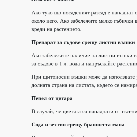
Ако туко що посаденият разсад е нападнат 
около него. Ако забележите малко гъбички 
вреди на растението.
Препарат за съдове срещу листни въшки
Ако забележите наличие на листни въшки в
за съдове в 1 л. вода и напръскайте растени
При щитоносни въшки може да използвате ра
долната страна на листата, където се намир
Пепел от цигара
В случай, че цветята са нападнати от гъсен
Сода и зехтин срещу брашнеста мана