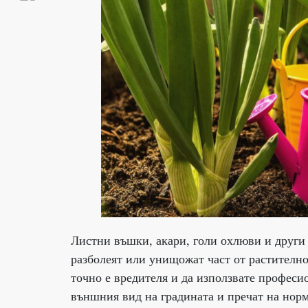
Листни въшки, акари, голи охлюви и други 
разболеят или унищожат част от растителнос
точно е вредителя и да използвате професи
външния вид на градината и пречат на норм