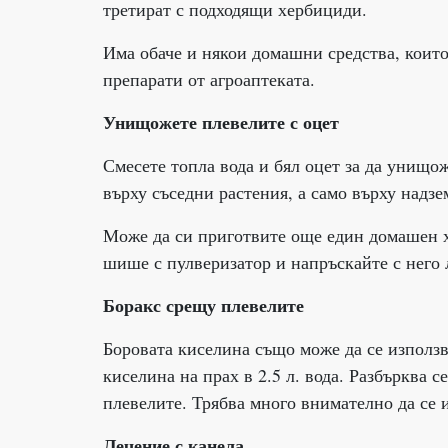
третират с подходящи хербициди.
Има обаче и някои домашни средства, които
препарати от агроаптеката.
Унищожете плевелите с оцет
Смесете топла вода и бял оцет за да унищо
върху съседни растения, а само върху надзе
Може да си приготвите още един домашен хе
шише с пулверизатор и напръскайте с него 
Боракс срещу плевелите
Боровата киселина също може да се използв
киселина на прах в 2.5 л. вода. Разбърква с
плевелите. Трябва много внимателно да се 
Лечение с канела