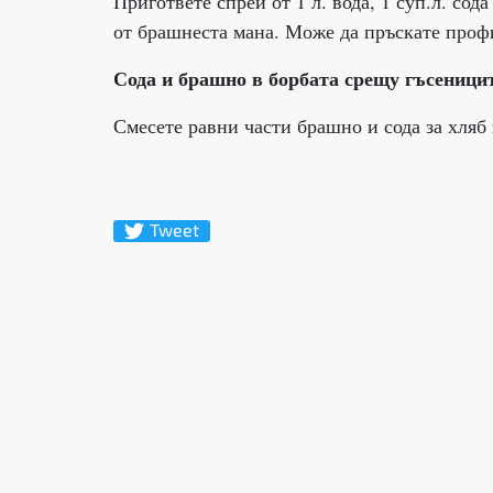
Пригответе спрей от 1 л. вода, 1 суп.л. сод
от брашнеста мана. Може да пръскате проф
Сода и брашно в борбата срещу гъсеници
Смесете равни части брашно и сода за хляб 
Tweet