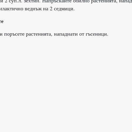
а и 2 суп.л. зехтин. Напръскайте обилно растенията, напа
илактично веднъж на 2 седмици.
те
и поръсете растенията, нападнати от гъсеници.