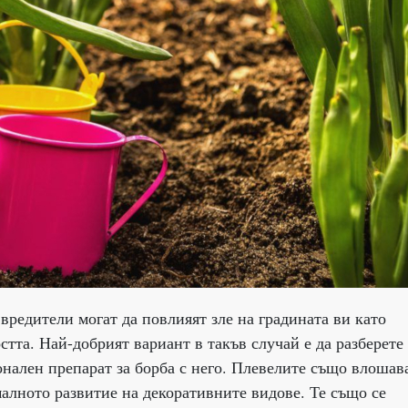
вредители могат да повлияят зле на градината ви като
тта. Най-добрият вариант в такъв случай е да разберете
онален препарат за борба с него. Плевелите също влошав
алното развитие на декоративните видове. Те също се