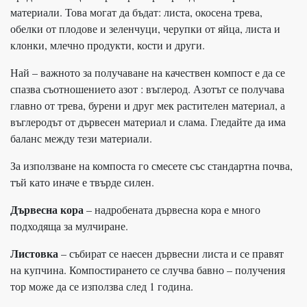
материали. Това могат да бъдат: листа, окосена трева,
обелки от плодове и зеленчуци, черупки от яйца, листа и
клонки, млечно продукти, кости и други.
Най – важното за получаване на качествен компост е да се
спазва съотношението азот : въглерод. Азотът се получава
главно от трева, бурени и друг мек растителен материал, а
въглеродът от дървесен материал и слама. Гледайте да има
баланс между тези материали.
За използване на компоста го смесете със стандартна почва,
тъй като иначе е твърде силен.
Дървесна кора
– надробената дървесна кора е много
подходяща за мулчиране.
Листовка
– събират се наесен дървесни листа и се правят
на купчина. Компостирането се случва бавно – получения
тор може да се използва след 1 година.