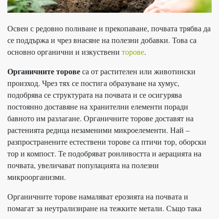
Освен с редовно поливане и прекопаване, почвата трябва да
се поддържа и чрез внасяне на полезни добавки. Това са
основно органични и изкуствени
торове
.
Органичните торове
са от растителен или животински
произход. Чрез тях се постига образуване на хумус,
подобрява се структурата на почвата и се осигурява
постоянно доставяне на хранителни елементи поради
бавното им разлагане. Органичните торове доставят на
растенията редица незаменими микроелементи. Най –
разпространените естествени торове са птичи тор, оборски
тор и компост. Те подобряват ронливостта и аерацията на
почвата, увеличават популацията на полезни
микроорганизми.
Органичните торове намаляват ерозията на почвата и
помагат за неутрализиране на тежките метали. Също така