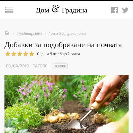

Дом
Градина

Градинарство
Грижи за градината


Добавки за подобряване на почвата
Оценка
5
от общо
2
гласа
08/04/2019
ТАГОВЕ:
ТОРОВЕ