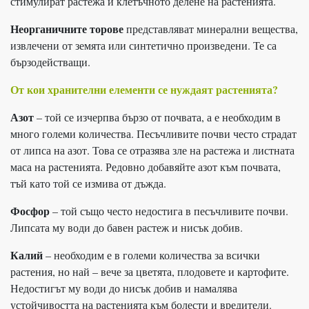
стимулират растежа и клетъчното делене на растенията.
Неорганичните торове
представляват минерални вещества,
извлечени от земята или синтетично произведени. Те са
бързодействащи.
От кои хранителни елементи се нуждаят растенията?
Азот
– той се изчерпва бързо от почвата, а е необходим в
много големи количества. Песъчливите почви често страдат
от липса на азот. Това се отразява зле на растежа и листната
маса на растенията. Редовно добавяйте азот към почвата,
тъй като той се измива от дъжда.
Фосфор
– той също често недостига в песъчливите почви.
Липсата му води до бавен растеж и нисък добив.
Калий
– необходим е в големи количества за всички
растения, но най – вече за цветята, плодовете и картофите.
Недостигът му води до нисък добив и намалява
устойчивостта на растенията към болести и вредители.