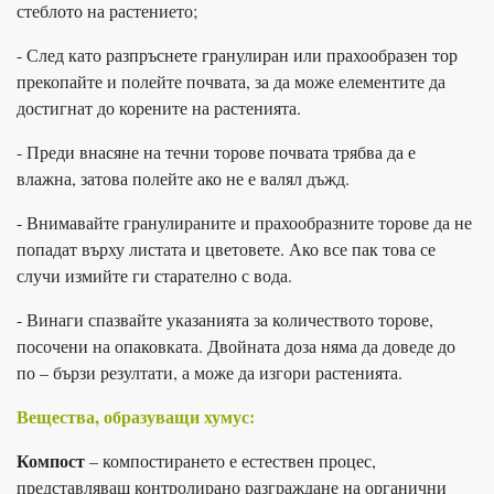
стеблото на растението;
- След като разпръснете гранулиран или прахообразен тор
прекопайте и полейте почвата, за да може елементите да
достигнат до корените на растенията.
- Преди внасяне на течни торове почвата трябва да е
влажна, затова полейте ако не е валял дъжд.
- Внимавайте гранулираните и прахообразните торове да не
попадат върху листата и цветовете. Ако все пак това се
случи измийте ги старателно с вода.
- Винаги спазвайте указанията за количеството торове,
посочени на опаковката. Двойната доза няма да доведе до
по – бързи резултати, а може да изгори растенията.
Вещества, образуващи хумус:
Компост
– компостирането е естествен процес,
представляващ контролирано разграждане на органични