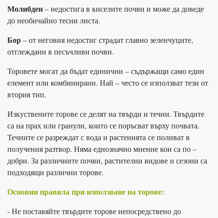
Молибден
– недостига в киселите почви и може да доведе
до необичайно тесни листа.
Бор
– от неговия недостиг страдат главно зеленчуците,
отглеждани в песъчливи почви.
Торовете могат да бъдат единични – съдържащи само един
елемент или комбинирани. Най – често се използват тези от
втория тип.
Изкуствените торове се делят на твърди и течни. Твърдите
са на прах или гранули, които се поръсват върху почвата.
Течните се разреждат с вода и растенията се поливат в
получения разтвор. Няма еднозначно мнение кои са по –
добри. За различните почви, растителни видове и сезони са
подходящи различни торове.
Основни правила при използване на торове:
- Не поставяйте твърдите торове непосредствено до