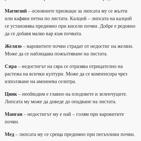
Магнезий
– основните признаци за липсата му се жълти
или кафяви петна по листата. Калций – липсата на калций
се установява предимно при кисели почви. Добре е редовно
да се добавя малко вар към почвата.
Желязо
– варовитите почви страдат от недостиг на желязо.
Може да се наблюдава пожълтяване на листата.
Сяра
– недостигът на сяра се отразява отрицателно на
растежа на всички култури. Може да се компенсира чрез
използване на амониева селитра.
Цинк
– необходим е главно на плодовете и зеленчуците.
Липсата му може да доведе до опадване на листата.
Манган
– недостигът му е най – голям при варовитите
почви.
Мед
– липсата му се среща предимно при песъчливи почви.