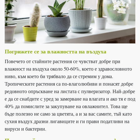
Погрижете се за влажността на въздуха
Повечето от стайните растения се чувстват добре при
влажност на въздуха около 50-60%, което е здравословното
ниво, към което би трябвало да се стремим у дома.
Тропическите растения са по-влаголюбиви и понасят добре
редовното опръскване на листата с пулверизатор. Най-добре
е да се снабдите с уред за замерване на влагата и ако тя е под
40% да помислите за закупуване на овлажнител. Това ще
бъде полезно не само за цветята, а и за вас самите, тъй като
сухия въздух дразни лигавиците и ги прави податливи на
вируси и бактерии.