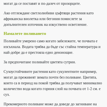
могат да се поставят и по-далеч от прозорците.
Ако отглеждане светлолюбиви цъфтящи растения като
африканска виолетка или бегония помислете за
допълнителен източник на изкуствено осветление.
Намалете поливането
Поливайте умерено само когато забележите, че почвата е
изсъхнала. Водата трябва да бъде със стайна температура и
най-добре да е престояла едно денонощие.
За предпочитане поливайте цветята сутрин.
Сухоустойчивите растения като сукулентните например,
могат да преживеят зимата почти без поливане. Цветята,
които са в период на покой трябва да получават минимално
количество вода когато горния слой на почвата от 1-2 см. е
сух.
Прекомерното поливане може да доведе до загниване на