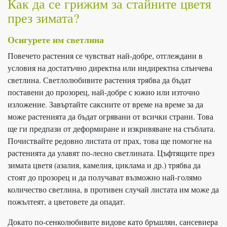
Как да се грижим за стайните цветя
през зимата?
Осигурете им светлина
Повечето растения се чувстват най-добре, отглеждани в
условия на достатъчно директна или индиректна слънчева
светлина. Светлолюбивите растения трябва да бъдат
поставени до прозорец, най-добре с южно или източно
изложение. Завъртайте саксиите от време на време за да
може растенията да бъдат огрявани от всички страни. Това
ще ги предпази от деформиране и изкривяване на стъблата.
Почиствайте редовно листата от прах, това ще помогне на
растенията да улавят по-лесно светлината. Цъфтящите през
зимата цветя (азалия, камелия, циклама и др.) трябва да
стоят до прозорец и да получават възможно най-голямо
количество светлина, в противен случай листата им може да
пожълтеят, а цветовете да опадат.
Докато по-сенколюбивите видове като бръшлян, сансевиера