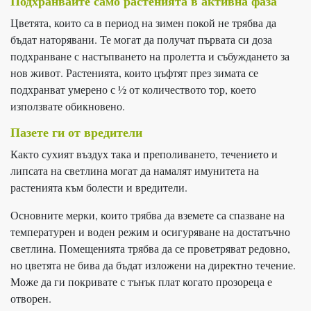
Подхранвайте само растенията в активна фаза
Цветята, които са в период на зимен покой не трябва да
бъдат наторявани. Те могат да получат първата си доза
подхранване с настъпването на пролетта и събуждането за
нов живот. Растенията, които цъфтят през зимата се
подхранват умерено с ½ от количеството тор, което
използвате обикновено.
Пазете ги от вредители
Както сухият въздух така и преполиването, течението и
липсата на светлина могат да намалят имунитета на
растенията към болести и вредители.
Основните мерки, които трябва да вземете са спазване на
температурен и воден режим и осигуряване на достатъчно
светлина. Помещенията трябва да се проветряват редовно,
но цветята не бива да бъдат изложени на директно течение.
Може да ги покривате с тънък плат когато прозореца е
отворен.