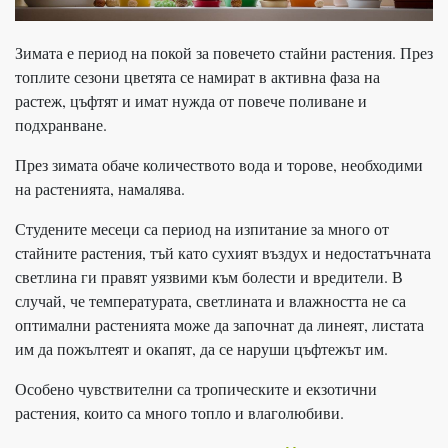
Зимата е период на покой за повечето стайни растения. През
топлите сезони цветята се намират в активна фаза на
растеж, цъфтят и имат нужда от повече поливане и
подхранване.
През зимата обаче количеството вода и торове, необходими
на растенията, намалява.
Студените месеци са период на изпитание за много от
стайните растения, тъй като сухият въздух и недостатъчната
светлина ги правят уязвими към болести и вредители. В
случай, че температурата, светлината и влажността не са
оптимални растенията може да започнат да линеят, листата
им да пожълтеят и окапят, да се наруши цъфтежът им.
Особено чувствителни са тропическите и екзотични
растения, които са много топло и влаголюбиви.