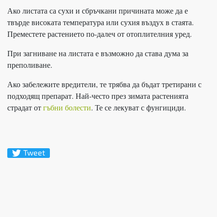
Ако листата са сухи и сбръчкани причината може да е
твърде високата температура или сухия въздух в стаята.
Преместете растението по-далеч от отоплителния уред.
При загниване на листата е възможно да става дума за
преполиване.
Ако забележите вредители, те трябва да бъдат третирани с
подходящ препарат. Най-често през зимата растенията
страдат от
гъбни болести
. Те се лекуват с фунгициди.
Tweet