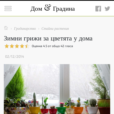

Дом
Градина

Градинарство
Стайни растения


Зимни грижи за цветята у дома
Оценка
4.5
от общо
42
гласа
02/12/2014