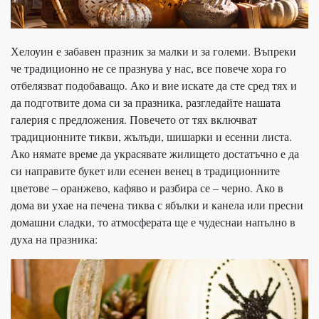
Хелоуин е забавен празник за малки и за големи. Въпреки
че традиционно не се празнува у нас, все повече хора го
отбелязват подобаващо. Ако и вие искате да сте сред тях и
да подготвите дома си за празника, разгледайте нашата
галерия с предложения. Повечето от тях включват
традиционните тикви, жълъди, шишарки и есенни листа.
Ако нямате време да украсявате жилището достатъчно е да
си направите букет или есенен венец в традиционните
цветове – оранжево, кафяво и разбира се – черно. Ако в
дома ви ухае на печена тиква с ябълки и канела или пресни
домашни сладки, то атмосферата ще е чудеснаи напълно в
духа на празника: