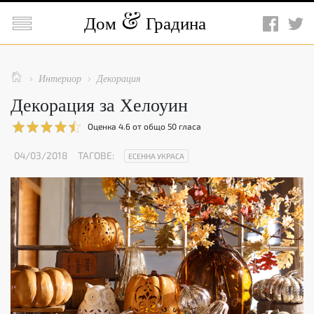

Дом
Градина

Интериор
Декорация


Декорация за Хелоуин
Оценка
4.6
от общо
50
гласа
04/03/2018
ТАГОВЕ:
ЕСЕННА УКРАСА