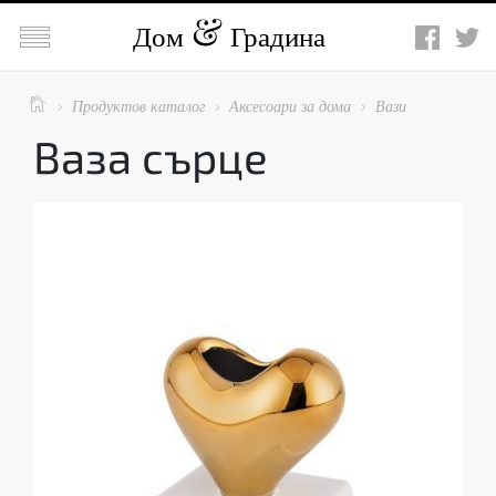

Дом
Градина

Продуктов каталог
Аксесоари за дома
Вази



Ваза сърце