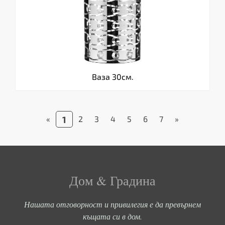
Ваза 30см.
«
1
2
3
4
5
6
7
»
Дом & Градина
Нашата отговорност и привилегия е да превърнем
къщата си в дом.