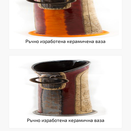
Ръчно изработенa керамиченa ваза
Ръчно изработена керамична ваза