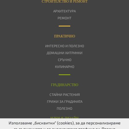
СТРОИТЕЛСТВО И РЕМОНТ
АРХИТЕКТУРА
РЕМОНТ
ПРАКТИЧНО
ИНТЕРЕСНО И ПОЛЕЗНО
ДОМАШНИ ХИТРИНКИ
СРЪЧНО
КУЛИНАРНО
ГРАДИНАРСТВО
СТАЙНИ РАСТЕНИЯ
ГРИЖИ ЗА ГРАДИНАТА
ПОЛЕЗНО
ИДЕИ И ДИЗАЙН
Използваме „бисквитки“ (cookies), за да персонализираме
съдържанието и да анализираме трафика си. Повече