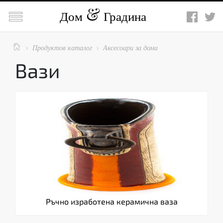

Дом
Градина

Продуктов каталог
Аксесоари за дома


Вази
Ръчно изработена керамична ваза