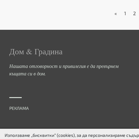
«
1
2
Дом & Градина
Нашата отговорност и привилегия е да превърнем
къщата си в дом.
РЕКЛАМА
Използваме „бисквитки“ (cookies), за да персонализираме съд
ЗА НАС
ПОВЕРИТЕЛНОСТ
БИСКВИТКИ
КОНТАКТИ
FACEBOOK
TW