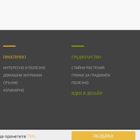
ПРАКТИЧНО
ГРАДИНАРСТВО
ИНТЕРЕСНО И ПОЛЕЗНО
СТАЙНИ РАСТЕНИЯ
ДОМАШНИ ХИТРИНКИ
ГРИЖИ ЗА ГРАДИНАТА
СРЪЧНО
ПОЛЕЗНО
КУЛИНАРНО
ИДЕИ И ДИЗАЙН
© 2026 Дом & Градина. Всички права запазени.
РАЗБРАХ
 да прочетете
ТУК
.