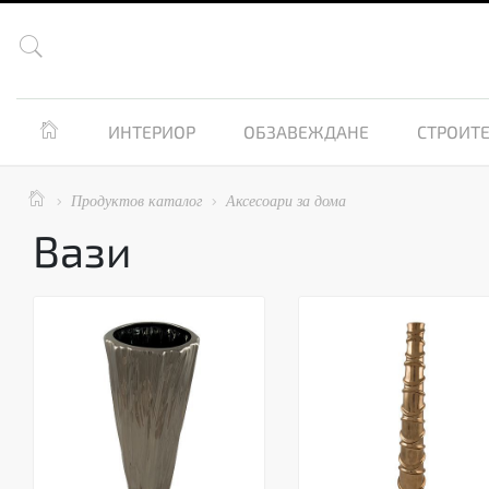


ИНТЕРИОР
ОБЗАВЕЖДАНЕ
СТРОИТЕ

Продуктов каталог
Аксесоари за дома


Вази