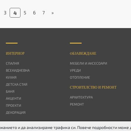
3
4
5
6
7
»
ИНТЕРИОР
OБЗАВЕЖДАНЕ
СПАЛНЯ
МЕБЕЛИ И АКСЕСОАРИ
ВСЕКИДНЕВНА
УРЕДИ
КУХНЯ
ОТОПЛЕНИЕ
ДЕТСКА СТАЯ
СТРОИТЕЛСТВО И РЕМОНТ
БАНЯ
АРХИТЕКТУРА
АКЦЕНТИ
РЕМОНТ
ПРОЕКТИ
ДЕКОРАЦИЯ
ържанието и да анализираме трафика си. Повече подробности може
ITTER