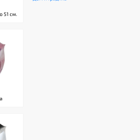
 51 см.
за