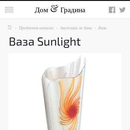

Дом
Градина

Продуктов каталог
Аксесоари за дома
Вази



Ваза Sunlight