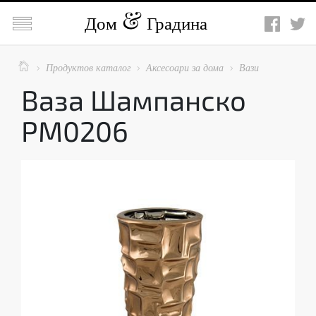

Дом
Градина

Продуктов каталог
Аксесоари за дома
Вази



Ваза Шампанско
PM0206