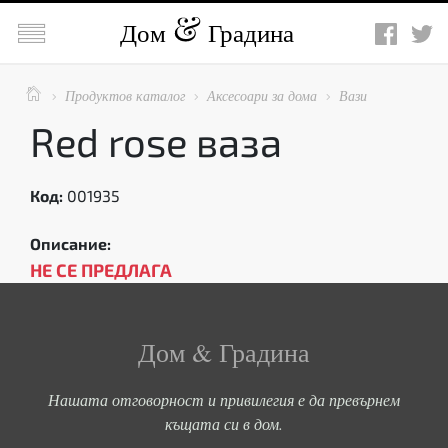

Дом
Градина

Продуктов каталог
Аксесоари за дома
Вази



Red rose ваза
Код:
001935
Описание:
НЕ СЕ ПРЕДЛАГА
Дом & Градина
Нашата отговорност и привилегия е да превърнем
къщата си в дом.