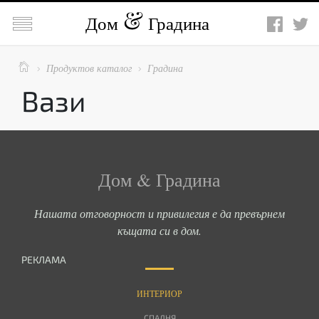

Дом
Градина

Продуктов каталог
Градина


Вази
Дом & Градина
Нашата отговорност и привилегия е да превърнем
къщата си в дом.
РЕКЛАМА
ИНТЕРИОР
СПАЛНЯ