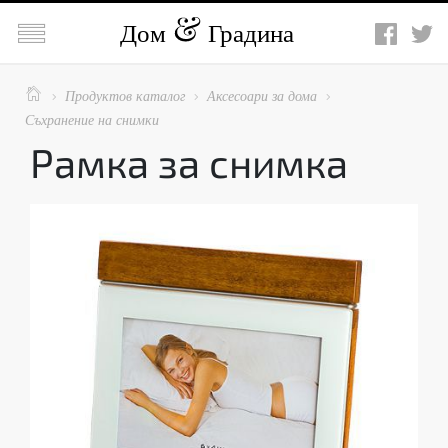

Дом
Градина

Продуктов каталог
Аксесоари за дома



Съхранение на снимки
Рамка за снимка