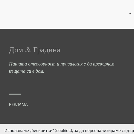
«
Дом & Градина
Нашата отговорност и привилегия е да превърнем
къщата си в дом.
РЕКЛАМА
Използваме „бисквитки“ (cookies), за да персонализираме съд
ЗА НАС
ПОВЕРИТЕЛНОСТ
БИСКВИТКИ
КОНТАКТИ
FACEBOOK
TW