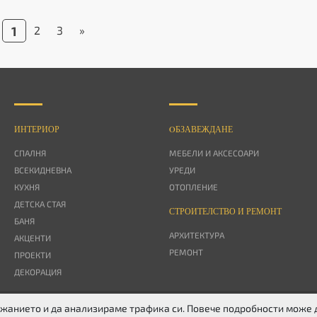
1
2
3
»
ИНТЕРИОР
OБЗАВЕЖДАНЕ
СПАЛНЯ
МЕБЕЛИ И АКСЕСОАРИ
ВСЕКИДНЕВНА
УРЕДИ
КУХНЯ
ОТОПЛЕНИЕ
ДЕТСКА СТАЯ
СТРОИТЕЛСТВО И РЕМОНТ
БАНЯ
АРХИТЕКТУРА
АКЦЕНТИ
РЕМОНТ
ПРОЕКТИ
ДЕКОРАЦИЯ
ържанието и да анализираме трафика си. Повече подробности може
ITTER