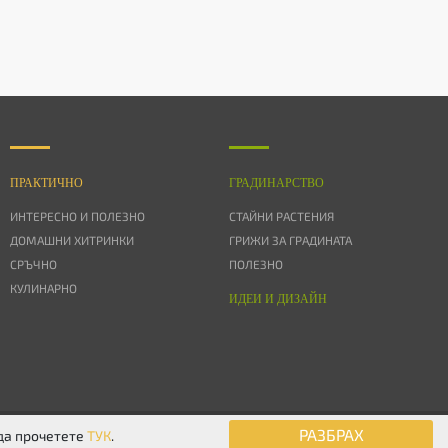
ПРАКТИЧНО
ГРАДИНАРСТВО
ИНТЕРЕСНО И ПОЛЕЗНО
СТАЙНИ РАСТЕНИЯ
ДОМАШНИ ХИТРИНКИ
ГРИЖИ ЗА ГРАДИНАТА
СРЪЧНО
ПОЛЕЗНО
КУЛИНАРНО
ИДЕИ И ДИЗАЙН
© 2026 Дом & Градина. Всички права запазени.
РАЗБРАХ
 да прочетете
ТУК
.