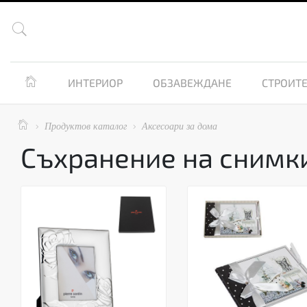


ИНТЕРИОР
ОБЗАВЕЖДАНЕ
СТРОИТЕ

Продуктов каталог
Аксесоари за дома


Съхранение на снимк