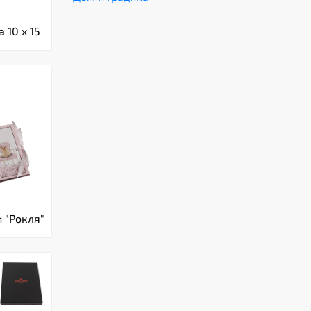
 10 x 15
 "Рокля"