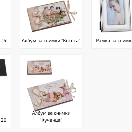
 15
Албум за снимки "Котета"
Рамка за снимка
Албум за снимки
 20
"Кученца"