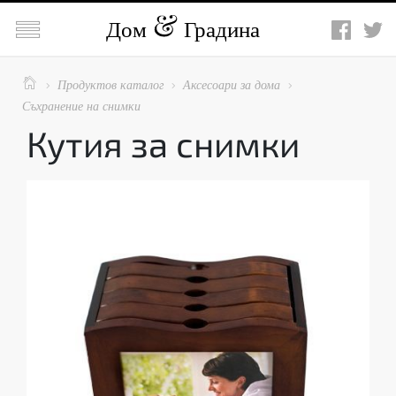

Дом
Градина

Продуктов каталог
Аксесоари за дома



Съхранение на снимки
Кутия за снимки