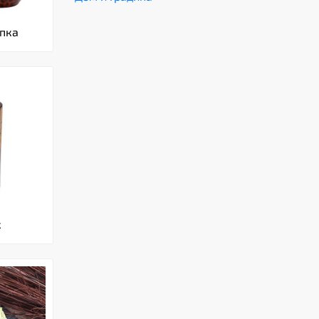
пка
к