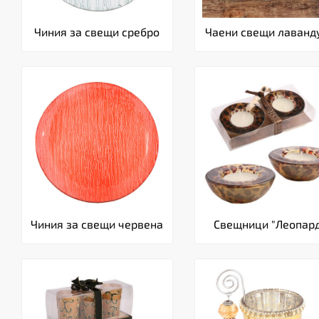
Чиния за свещи сребро
Чаени свещи лаванд
Чиния за свещи червена
Свещници "Леопар