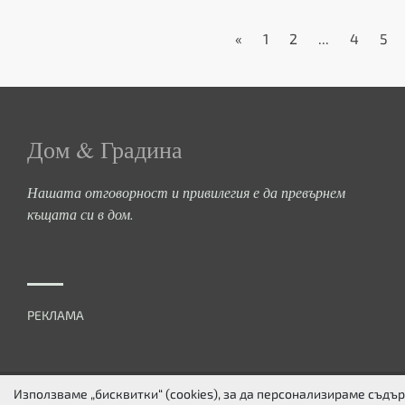
«
1
2
...
4
5
Дом & Градина
Нашата отговорност и привилегия е да превърнем
къщата си в дом.
РЕКЛАМА
Използваме „бисквитки“ (cookies), за да персонализираме съд
ЗА НАС
ПОВЕРИТЕЛНОСТ
БИСКВИТКИ
КОНТАКТИ
FACEBOOK
TW