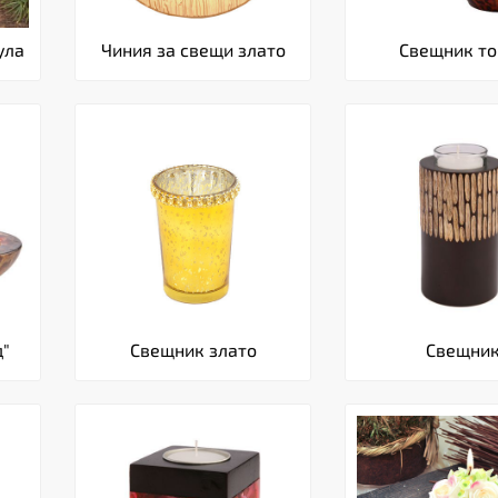
ула
Чиния за свещи злато
Свещник то
д"
Свещник злато
Свещни