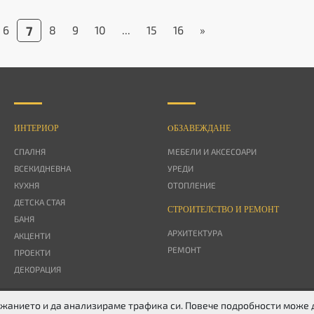
6
7
8
9
10
...
15
16
»
ИНТЕРИОР
OБЗАВЕЖДАНЕ
СПАЛНЯ
МЕБЕЛИ И АКСЕСОАРИ
ВСЕКИДНЕВНА
УРЕДИ
КУХНЯ
ОТОПЛЕНИЕ
ДЕТСКА СТАЯ
СТРОИТЕЛСТВО И РЕМОНТ
БАНЯ
АРХИТЕКТУРА
АКЦЕНТИ
РЕМОНТ
ПРОЕКТИ
ДЕКОРАЦИЯ
ържанието и да анализираме трафика си. Повече подробности може
ITTER