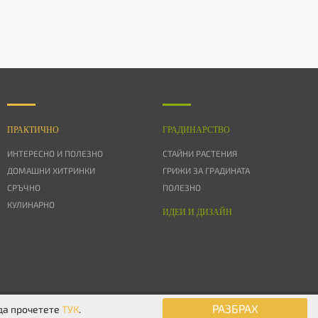
ПРАКТИЧНО
ГРАДИНАРСТВО
ИНТЕРЕСНО И ПОЛЕЗНО
СТАЙНИ РАСТЕНИЯ
ДОМАШНИ ХИТРИНКИ
ГРИЖИ ЗА ГРАДИНАТА
СРЪЧНО
ПОЛЕЗНО
КУЛИНАРНО
ИДЕИ И ДИЗАЙН
© 2026 Дом & Градина. Всички права запазени.
РАЗБРАХ
 да прочетете
ТУК
.