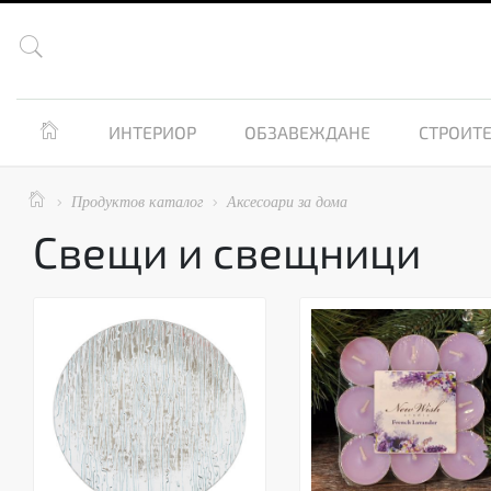


ИНТЕРИОР
ОБЗАВЕЖДАНЕ
СТРОИТЕ

Продуктов каталог
Аксесоари за дома


Свещи и свещници