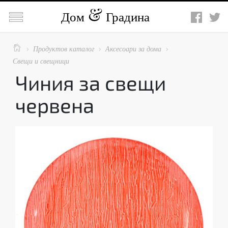

Дом
Градина

Продуктов каталог
Аксесоари за дома



Свещи и свещници
Чиния за свещи
червена