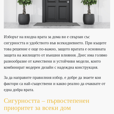
Изборът на входна врата за дома ви е свързан със
сигурността и удобството във всекидневието. При къщите
това решение е още по-важно, защото вратата е основната
защита на жилището от външни влияния. Днес има голямо
разнообразие от качествени и устойчиви модели, които
комбинират модерен дизайн с надеждна конструкция.
За да направите правилния избор, е добре да знаете кои
фактори са най-съществени и какво реално да очаквате от
една добра врата.
Сигурността – първостепенен
приоритет за всеки дом