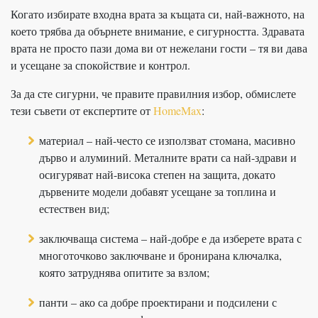
Когато избирате входна врата за къщата си, най-важното, на
което трябва да обърнете внимание, е сигурността. Здравата
врата не просто пази дома ви от нежелани гости – тя ви дава
и усещане за спокойствие и контрол.
За да сте сигурни, че правите правилния избор, обмислете
тези съвети от експертите от
HomeMax
:
материал – най-често се използват стомана, масивно
дърво и алуминий. Металните врати са най-здрави и
осигуряват най-висока степен на защита, докато
дървените модели добавят усещане за топлина и
естествен вид;
заключваща система – най-добре е да изберете врата с
многоточково заключване и бронирана ключалка,
която затруднява опитите за взлом;
панти – ако са добре проектирани и подсилени с