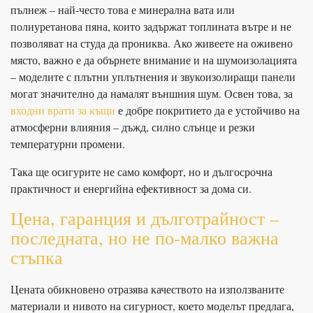
пълнеж – най-често това е минерална вата или
полиуретанова пяна, които задържат топлината вътре и не
позволяват на студа да прониква. Ако живеете на оживено
място, важно е да обърнете внимание и на шумоизолацията
– моделите с плътни уплътнения и звукоизолиращи панели
могат значително да намалят външния шум. Освен това, за
входни врати за къщи
е добре покритието да е устойчиво на
атмосферни влияния – дъжд, силно слънце и резки
температурни промени.
Така ще осигурите не само комфорт, но и дългосрочна
практичност и енергийна ефективност за дома си.
Цена, гаранция и дълготрайност –
последната, но не по-малко важна
стъпка
Цената обикновено отразява качеството на използваните
материали и нивото на сигурност, което моделът предлага,