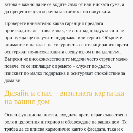
затова е важно да не се водите само от най-ниската сума, а
да прецените дългосрочната стойност на покупката.
Проверете внимателно каква гаранция предлага
производителят – това е знак, че стои зад продукта си и че
при нужда ще получите поддръжка или сервиз. Обърнете
внимание и на класа на сигурност – сертифицираните врати
осигуряват по-висока защита срещу взлом и вандализъм.
Въпреки че висококачествените модели често струват малко
повече, те се изплащат с времето – служат по-дълго,
изискват по-малко поддръжка и осигуряват спокойствие за
дома ви.
Дизайн и стил – визитната картичка
на вашия дом
Освен функционалността, входната врата играе съществена
роля в цялостния интериор и обзавеждане на вашия дом. Тя
трябва да се вписва хармонично както с фасадата, така и с