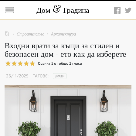

Дом
Градина

Строителство
Архитектура


Входни врати за къщи за стилен и
безопасен дом - ето как да изберете
Оценка
5
от общо
2
гласа
26/11/2025
ТАГОВЕ:
ВРАТИ