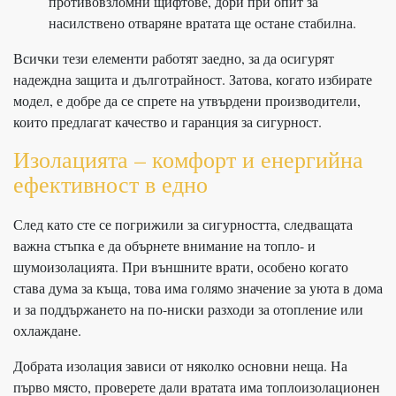
противовзломни щифтове, дори при опит за
насилствено отваряне вратата ще остане стабилна.
Всички тези елементи работят заедно, за да осигурят
надеждна защита и дълготрайност. Затова, когато избирате
модел, е добре да се спрете на утвърдени производители,
които предлагат качество и гаранция за сигурност.
Изолацията – комфорт и енергийна
ефективност в едно
След като сте се погрижили за сигурността, следващата
важна стъпка е да обърнете внимание на топло- и
шумоизолацията. При външните врати, особено когато
става дума за къща, това има голямо значение за уюта в дома
и за поддържането на по-ниски разходи за отопление или
охлаждане.
Добрата изолация зависи от няколко основни неща. На
първо място, проверете дали вратата има топлоизолационен