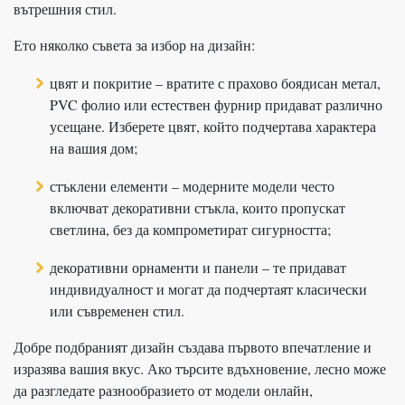
вътрешния стил.
Ето няколко съвета за избор на дизайн:
цвят и покритие – вратите с прахово боядисан метал,
PVC фолио или естествен фурнир придават различно
усещане. Изберете цвят, който подчертава характера
на вашия дом;
стъклени елементи – модерните модели често
включват декоративни стъкла, които пропускат
светлина, без да компрометират сигурността;
декоративни орнаменти и панели – те придават
индивидуалност и могат да подчертаят класически
или съвременен стил.
Добре подбраният дизайн създава първото впечатление и
изразява вашия вкус. Ако търсите вдъхновение, лесно може
да разгледате разнообразието от модели онлайн,