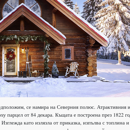
едположим, се намира на Северния полюс. Атрактивния 
рху парцел от 84 декара. Къщата е построена през 1822 г
 Изглежда като излязла от приказка, изпълва с топлина и