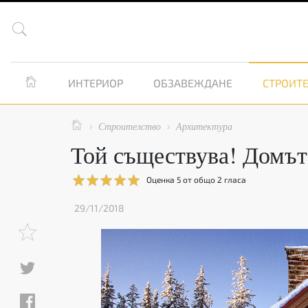


ИНТЕРИОР
ОБЗАВЕЖДАНЕ
СТРОИТЕ

Строителство
Архитектура


Той съществува! Домът
Оценка
5
от общо
2
гласа
29/11/2018