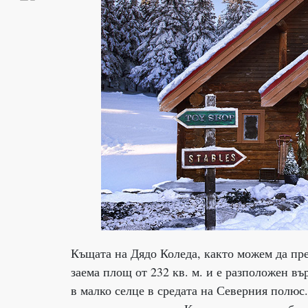
Къщата на Дядо Коледа, както можем да пр
заема площ от 232 кв. м. и е разположен въ
в малко селце в средата на Северния полюс.