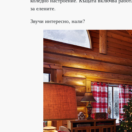
коледно настроение. Къщата включва работл
за елените.
Звучи интересно, нали?