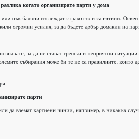
разлика когато организирате парти у дома
 или пък балони изглеждат страхотно и са евтини. Освен
жили огромни усилия, за да бъдете добър домакин на пар
 познавате, за да не стават грешки и неприятни ситуации
олемите събирания може би те не са правилните, които д
ря.
ганизирате парти
 или да вземат хартиени чинии, например, в никакъв случ