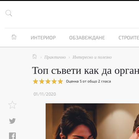


ИНТЕРИОР
ОБЗАВЕЖДАНЕ
СТРОИТЕ

Практично
Интересно и полезно


Топ съвети как да орг
Оценка
5
от общо
2
гласа
01/11/2020