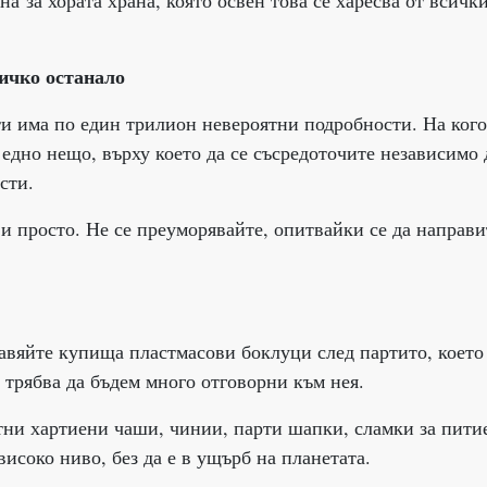
 за хората храна, която освен това се харесва от всичк
ичко останало
рти има по един трилион невероятни подробности. На ког
 едно нещо, върху което да се съсредоточите независимо 
сти.
 и просто. Не се преуморявайте, опитвайки се да направи
ставяйте купища пластмасови боклуци след партито, което
 трябва да бъдем много отговорни към нея.
тни хартиени чаши, чинии, парти шапки, сламки за пити
високо ниво, без да е в ущърб на планетата.