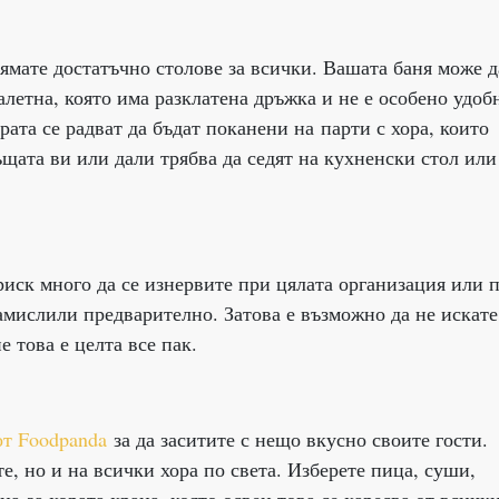
ямате достатъчно столове за всички. Вашата баня може д
летна, която има разклатена дръжка и не е особено удоб
рата се радват да бъдат поканени на парти с хора, които
ъщата ви или дали трябва да седят на кухненски стол или
иск много да се изнервите при цялата организация или 
замислили предварително. Затова е възможно да не искате
е това е целта все пак.
от Foodpanda
за да заситите с нещо вкусно своите гости.
е, но и на всички хора по света. Изберете пица, суши,