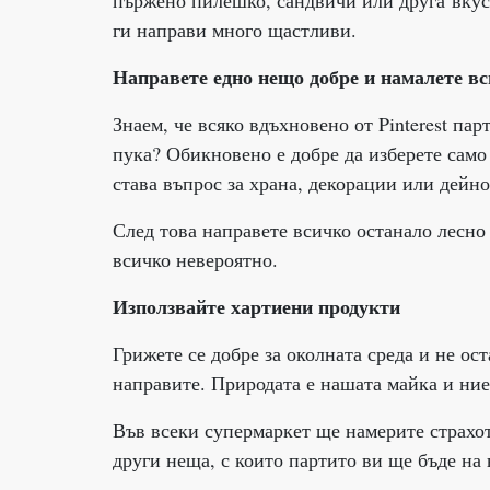
пържено пилешко, сандвичи или друга вкусна
ги направи много щастливи.
Направете едно нещо добре и намалете вс
Знаем, че всяко вдъхновено от Pinterest па
пука? Обикновено е добре да изберете само
става въпрос за храна, декорации или дейно
След това направете всичко останало лесно
всичко невероятно.
Използвайте хартиени продукти
Грижете се добре за околната среда и не о
направите. Природата е нашата майка и ние
Във всеки супермаркет ще намерите страхо
други неща, с които партито ви ще бъде на 