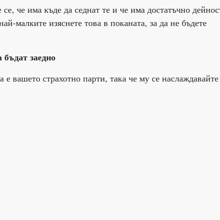
 се, че има къде да седнат те и че има достатъчно дейнос
най-малките изяснете това в поканата, за да не бъдете
а бъдат заедно
а е вашето страхотно парти, така че му се наслаждавайте