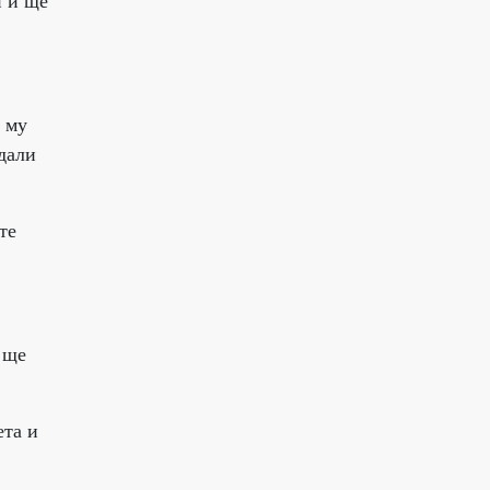
и и ще
о му
дали
те
 ще
ета и