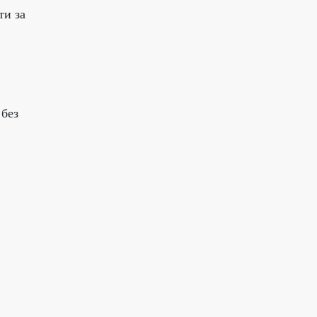
ти за
 без