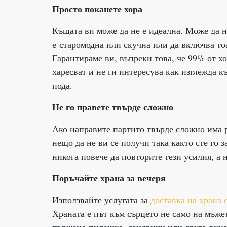
Просто поканете хора
Къщата ви може да не е идеална. Може да н
е старомодна или скучна или да включва тоа
Гарантираме ви, въпреки това, че 99% от хо
харесват и не ги интересува как изглежда к
пода.
Не го правете
твърде
сложн
о
Ако направите партито твърде сложно има р
нещо да не ви се получи така както сте го 
никога повече да повторите тези усилия, а н
Поръчайте храна за вечеря
Използвайте услугата за
доставка на храна 
Храната е път към сърцето не само на мъжет