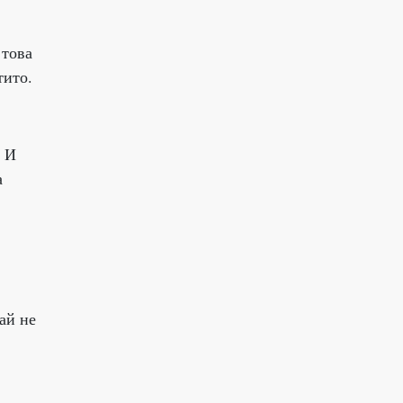
 това
тито.
. И
а
ай не