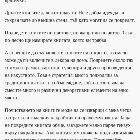
Дръжте книгите далеч от влагата. Не е добра идея да ги
съхранявате до външна стена, тъй като могат да се повредят.
Подредете книгите по цветове, по жанр или по автор. Така
по-лесно ще намирате книгата, която ви трябва.
Ако решите да съхранявате книгите на открито, то смело
може да ги включите в декора на дома. Подредете около тях
снимки в рамки, картини, сувенири и други произведения
на изкуството. Това е стратегия, много подходяща за
традиционния стил на обзавеждане, който позволява да
смесите много и различни декоративни елементи на едно
място.
Почистването на книгите може да се извърши с мека четка
за прах или с малкия накрайник на прахосмукачката. За да
не повредите книгата обаче, завържете малко парче тензух
върху накрайника. Ако книгата има кожена подвързия може
да я забършете с разтвор от вода и сапун. Почиствайте