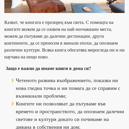
Казват, че книгата е прозорец към света. С помощта на
книгите можем да се озовем на най-неочаквани места,
можем да пътуваме до далечни дестинации, други
континенти, да се пренесем в минали епохи, да опознаем
различни култури. Всяка книга обогатява мирогледа ни и ни
научава на нещо ново.
Защо е важно да имаме книги в дома си?
Четеното развива въображението, показва ни
нова гледна точка и ни помага да се справим с
възникнали проблеми;
Книгите ни позволяват да пътуваме във
времето и пространството, да опознаем далечни
светове и култури докато си почиваме на
дивана в собствения ни дом;