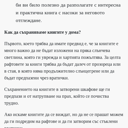
би ви било полезно да разполагате с интересна
и практична книга с насоки за неговото
отглеждане.
Как да съхраняваме книгите у дома?
Първото, което трябва да имате предвид е, че за книгите е
много важно да не бъдат изложени на пряка слънчева
светлина, която ги уврежда и хартията пожълтява. За целта
рафтовете за книги трябва да бъдат далеч от прозореца или
в стая, в която няма продължително слънцегрене или да
бъдат предпазени чрез вратички.
Съхранението на книгите в затворени шкафове ще ги
предпази и от натрупване на прах, който се почиства
трудно.
Ако искаме книгите да се виждат, но да не се прашат можем
да ги подредим на рафтове и да ги затворим със стъклени
вратички.