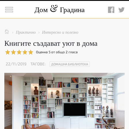

Дом
Градина

Практично
Интересно и полезно


Книгите създават уют в дома
Оценка
5
от общо
2
гласа
22/11/2019
ТАГОВЕ:
ДОМАШНА БИБЛИОТЕКА