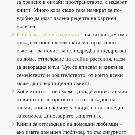
за хранене в онлайн пространството, а издават
книги. Много хора също така намират за по-
удобно да имат дадена рецепта на хартиен
носител.
Книги за дома и градината
– във всеки дом има
нужда от поне няколко книги с практични
съвети – за почистване, подредба и поддръжка
на дома, отглеждане на стайни растения, идеи
за декорация и т.н. Тук се вписват и книги за
семейството и родителството, от които всеки
може да почерпи ценни съвети.
Хоби книги – това може да бъде енциклопедия
за виното и лозарството, за отглеждане на
пчели, книги с кръстословици, енциклопедии
за космоса, динозаврите, животните.
Книги за отглеждане на домашни любимци –
ако имате домашен любимец, то със сигурност