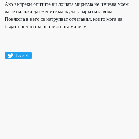
Ако въпреки опитите ви лошата миризма не изчезва моеж
да се наложи да смените маркуча за мръсната вода.
Понякога в него се натрупват отлагания, които мога да
бъдат причина за неприятната миризма.
Tweet