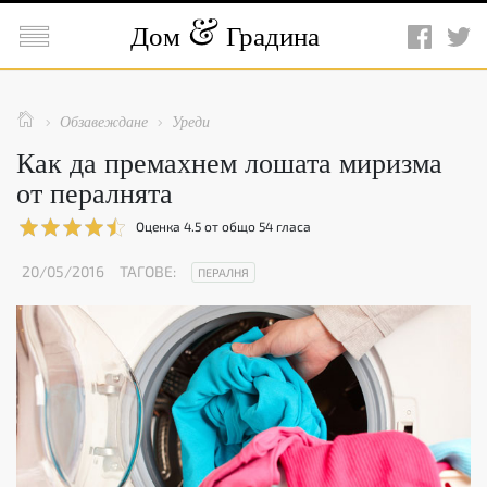

Дом
Градина

Обзавеждане
Уреди


Как да премахнем лошата миризма
от пералнята
Оценка
4.5
от общо
54
гласа
20/05/2016
ТАГОВЕ:
ПЕРАЛНЯ