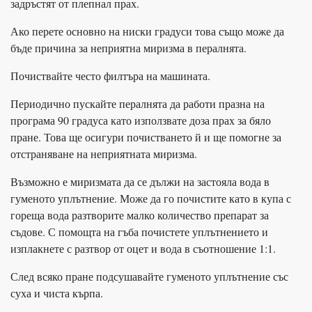
задръстят от плепнал прах.
Ако перете основно на ниски градуси това също може да
бъде причина за неприятна миризма в пералнята.
Почиствайте често филтъра на машината.
Периодично пускайте пералнята да работи празна на
програма 90 градуса като използвате доза прах за бяло
пране. Това ще осигури почистването й и ще помогне за
отстраняване на неприятната миризма.
Възможно е миризмата да се дължи на застояла вода в
гуменото уплътнение. Може да го почистите като в купа с
гореща вода разтворите малко количество препарат за
съдове. С помощта на гъба почистете уплътнението и
изплакнете с разтвор от оцет и вода в съотношение 1:1.
След всяко пране подсушавайте гуменото уплътнение със
суха и чиста кърпа.