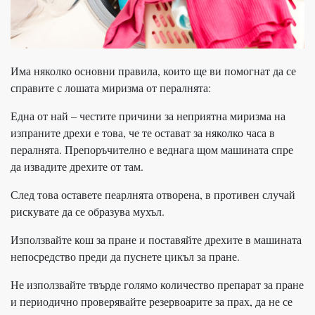
Има няколко основни правила, които ще ви помогнат да се
справите с лошата миризма от пералнята:
Една от най – честите причини за неприятна миризма на
изпраните дрехи е това, че те остават за няколко часа в
пералнята. Препоръчително е веднага щом машината спре
да извадите дрехите от там.
След това оставете пеарлнята отворена, в противен случай
рискувате да се образува мухъл.
Използвайте кош за пране и поставяйте дрехите в машината
непосредство преди да пуснете цикъл за пране.
Не използвайте твърде голямо количество препарат за пране
и периодично проверявайте резервоарите за прах, да не се