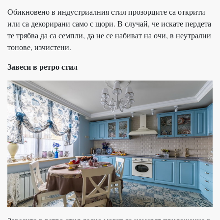
Обикновено в индустриалния стил прозорците са открити
или са декорирани само с щори. В случай, че искате пердета
те трябва да са семпли, да не се набиват на очи, в неутрални
тонове, изчистени.
Завеси в ретро стил