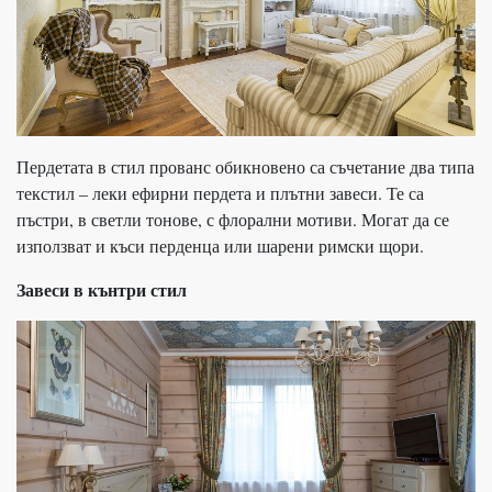
Пердетата в стил прованс обикновено са съчетание два типа
текстил – леки ефирни пердета и плътни завеси. Те са
пъстри, в светли тонове, с флорални мотиви. Могат да се
използват и къси перденца или шарени римски щори.
Завеси в кънтри стил