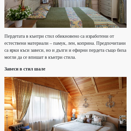
Пердетата в кънтри стил обикновено са изработени от
естествени материали – памук, лен, коприна. Предпочитани
са ярки къси завеси, но и дълги и ефирни пердета също биха
могли да се впишат в кънтри стила.
Завеси в стил шале