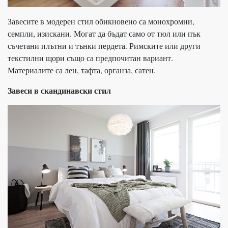
Завесите в модерен стил обикновено са монохромни,
семпли, изискани. Могат да бъдат само от тюл или пък
съчетани плътни и тънки пердета. Римските или други
текстилни щори също са предпочитан вариант.
Материалите са лен, тафта, органза, сатен.
Завеси в скандинавски стил