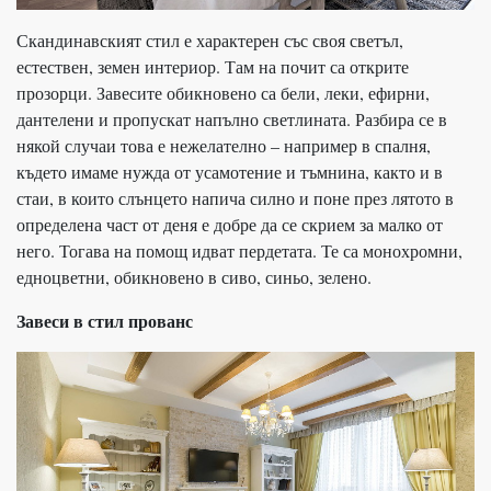
Скандинавският стил е характерен със своя светъл,
естествен, земен интериор. Там на почит са открите
прозорци. Завесите обикновено са бели, леки, ефирни,
дантелени и пропускат напълно светлината. Разбира се в
някой случаи това е нежелателно – например в спалня,
където имаме нужда от усамотение и тъмнина, както и в
стаи, в които слънцето напича силно и поне през лятото в
определена част от деня е добре да се скрием за малко от
него. Тогава на помощ идват пердетата. Те са монохромни,
едноцветни, обикновено в сиво, синьо, зелено.
Завеси в стил прованс