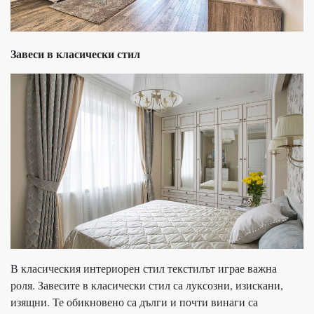
Завеси в класически стил
В класическия интериорен стил текстилът играе важна
роля. Завесите в класически стил са луксозни, изискани,
изящни. Те обикновено са дълги и почти винаги са