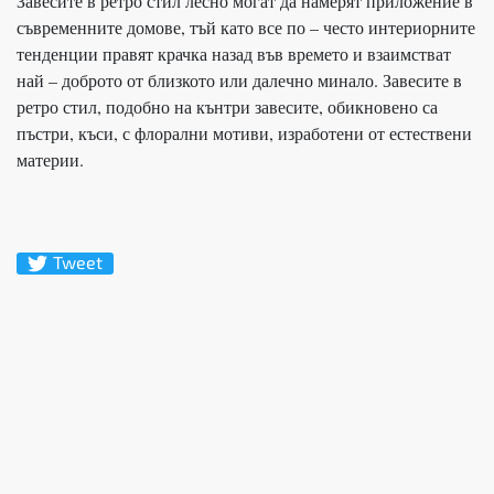
Завесите в ретро стил лесно могат да намерят приложение в
съвременните домове, тъй като все по – често интериорните
тенденции правят крачка назад във времето и взаимстват
най – доброто от близкото или далечно минало. Завесите в
ретро стил, подобно на кънтри завесите, обикновено са
пъстри, къси, с флорални мотиви, изработени от естествени
материи.
Tweet