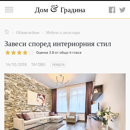

Дом
Градина

Обзавеждане
Мебели и аксесоари


Завеси според интериорния стил
Оценка
3.8
от общо
4
гласа
14/10/2018
ТАГОВЕ:
ПЕРДЕТА