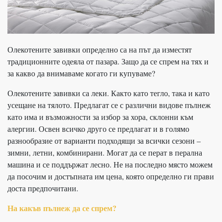
Олекотените завивки определно са на път да изместят
традиционните одеяла от пазара. Защо да се спрем на тях и
за какво да внимаваме когато ги купуваме?
Олекотените завивки са леки. Както като тегло, така и като
усещане на тялото. Предлагат се с различни видове пълнеж
като има и възможности за избор за хора, склонни към
алергии. Освен всичко друго се предлагат и в голямо
разнообразие от варианти подходящи за всички сезони –
зимни, летни, комбинирани. Могат да се перат в перална
машина и се поддържат лесно. Не на последно място можем
да посочим и достъпната им цена, която определно ги прави
доста предпочитани.
На какъв пълнеж да се спрем?