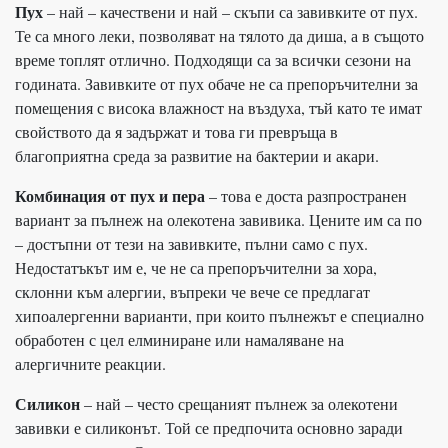
Пух
– най – качествени и най – скъпи са завивките от пух.
Те са много леки, позволяват на тялото да диша, а в същото
време топлят отлично. Подходящи са за всички сезони на
годината. Завивките от пух обаче не са препоръчителни за
помещения с висока влажност на въздуха, тъй като те имат
свойството да я задържат и това ги превръща в
благоприятна среда за развитие на бактерии и акари.
Комбинация от пух и пера
– това е доста разпространен
вариант за пълнеж на олекотена завивика. Цените им са по
– достъпни от тези на завивките, пълни само с пух.
Недостатъкът им е, че не са препоръчителни за хора,
склонни към алергии, въпреки че вече се предлагат
хипоалергенни варианти, при които пълнежът е специално
обработен с цел елминиране или намаляване на
алергичните реакции.
Силикон
– най – често срещаният пълнеж за олекотени
завивки е силиконът. Той се предпочита основно заради