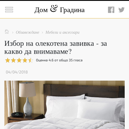

Дом
Градина

Обзавеждане
Мебели и аксесоари


Избор на олекотена завивка - за
какво да внимаваме?
Оценка
4.6
от общо
35
гласа
04/04/2018