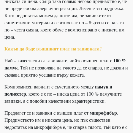
ниската си цена. Също така голямо негово предимство е, че
не предизвиква алергични реакции. Лесен е за поддръжка.
Като недостатък можем да посочим, че завивките от
синететични материали се износват по – бързо и се налага
по – честа смяна, което обаче е компенсирано с ниската им
цена.
Какъв да бъде външният плат на завивката?
100 %
Най – качествени са завивките, чийто външен плат е
памук
. Той не позволява на тялото да се спарва, не дразни и
създава приятно усещане върху кожата.
памук и
Компромисен вариант е съчетанието между
полиестер
, което е с по – ниска цена от 100 % памучните
завивки, а с подобни качествени характеристики.
микрофибър
Предлагат се и завивки с външен плат от
.
Предимството им е ниската цена, но пък съществен
недостатък на микрофибъра е, че спарва тялото, тъй като е с