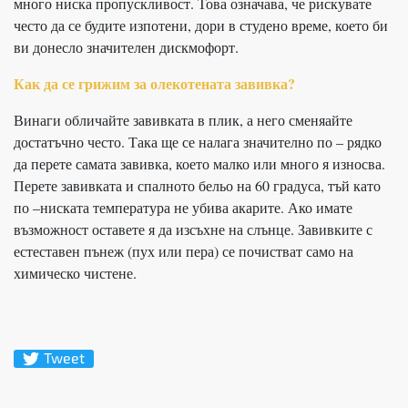
много ниска пропускливост. Това означава, че рискувате
често да се будите изпотени, дори в студено време, което би
ви донесло значителен дискмофорт.
Как да се грижим за олекотената завивка?
Винаги обличайте завивката в плик, а него сменяайте
достатъчно често. Така ще се налага значително по – рядко
да перете самата завивка, което малко или много я износва.
Перете завивката и спалното бельо на 60 градуса, тъй като
по –ниската температура не убива акарите. Ако имате
възможност оставете я да изсъхне на слънце. Завивките с
естеставен пънеж (пух или пера) се почистват само на
химическо чистене.
Tweet