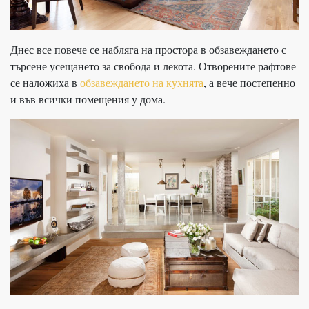
Днес все повече се набляга на простора в обзавеждането с
търсене усещането за свобода и лекота. Отворените рафтове
се наложиха в
обзавеждането на кухнята
, а вече постепенно
и във всички помещения у дома.