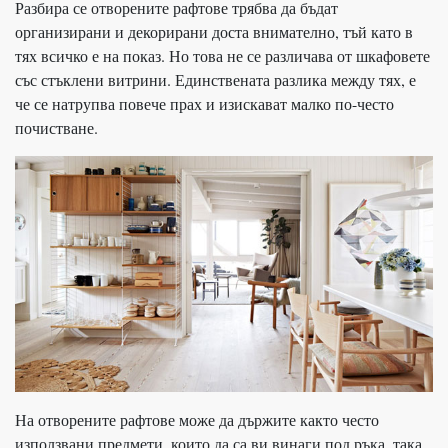
Разбира се отворените рафтове трябва да бъдат
организирани и декорирани доста внимателно, тъй като в
тях всичко е на показ. Но това не се различава от шкафовете
със стъклени витрини. Единствената разлика между тях, е
че се натрупва повече прах и изискават малко по-често
почистване.
На отворените рафтове може да държите както често
използвани предмети, които да са ви винаги под ръка, така