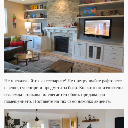
Не прекалявайте с аксесоарите! Не претрупвайте рафтовете
с вещи, сувенири и предмети за бита. Колкото по-изчистени
изглеждат толкова по-елегантен облик придават на
помещението. Поставете на тях само няколко акцента.