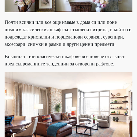
Почти всички или все още имаме в дома си или поне
помним класическия шкаф със стъклена витрина, в който се
подреждат кристални и порцеланови сервизи, сувенири,
аксесоари, снимки в рамки и други ценни предмети.
Всъщност тези класически шкафове все повече отстъпват
пред съвременните тенденции за отворени рафтове.