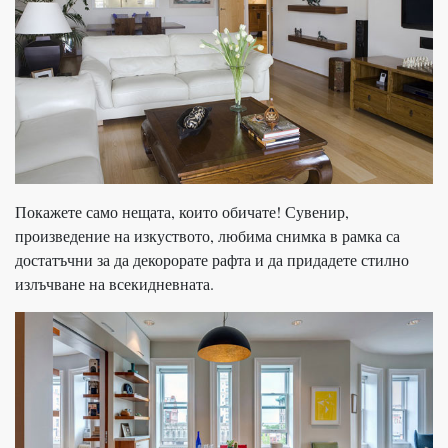
Покажете само нещата, които обичате! Сувенир,
произведение на изкуството, любима снимка в рамка са
достатъчни за да декорорате рафта и да придадете стилно
излъчване на всекидневната.