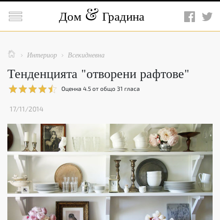

Дом
Градина

Интериор
Всекидневна


Тенденцията "отворени рафтове"
Оценка
4.5
от общо
31
гласа
17/11/2014